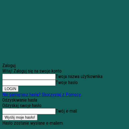
Zaloguj
Witaj! Zaloguj się na swoje konto
Twoja nazwa użytkownika
Twoje hasło
Nie pamiętasz hasła? Skorzystaj z Pomocy
Odzyskiwanie hasła
Odzyskaj swoje hasło
Twój e-mail
Hasło zostanie wysłane e-mailem.