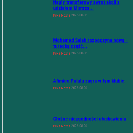
Nagły transferowy zwrot akcji z
udziałem Mistrza...
2026-08-06
Piłka Nożna
Mohamed Salah rozpoczyna nową –
turecką część...
2026-08-06
Piłka Nożna
Afimico Pululu zagra w tym klubie
2026-08-04
Piłka Nożna
Głośne niezgodności ułaskawienia
2026-08-04
Piłka Nożna