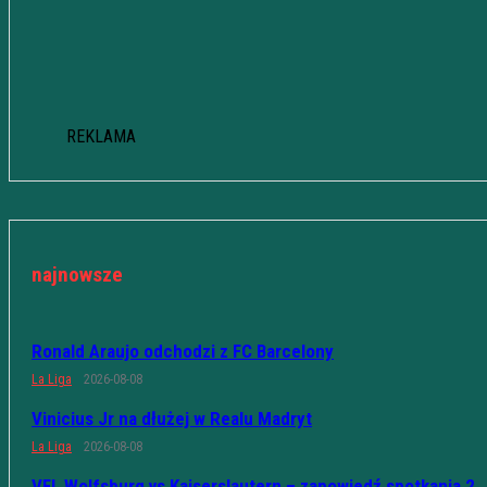
REKLAMA
najnowsze
Ronald Araujo odchodzi z FC Barcelony
La Liga
2026-08-08
Vinicius Jr na dłużej w Realu Madryt
La Liga
2026-08-08
VFL Wolfsburg vs Kaiserslautern – zapowiedź spotkania 2