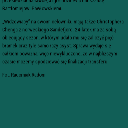
przesiedział na ławce, a Igor Jovicević dał szansę
Bartłomiejowi Pawłowskiemu.
„Widzewiacy” na swoim celowniku mają także Christophera
Chenga z norweskiego Sandefjord. 24-latek ma za sobą
obiecujący sezon, w którym udało mu się zaliczyć pięć
bramek oraz tyle samo razy asyst. Sprawa wydaje się
całkiem poważna, więc niewykluczone, że w najbliższym
czasie możemy spodziewać się finalizacji transferu.
Fot. Radomiak Radom