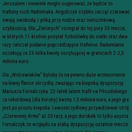
Jerusalem i niewiele mogło sugerować, że będzie to
trafiony ruch Radomiaka. Angolczyk szybko zaczął czarować
swoją swobodą z piłką przy nodze oraz nietuzinkową
szybkością. Dla „Zielonych” rozegrał do tej pory 33 mecze,
w których 11-krotnie posyłał futbolówkę do siatki oraz dwa
razy zaliczał podanie poprzedzające trafienie. Radomianie
oczekują za 23-latka kwoty oscylującej w granicach 2-2,5
miliona euro.
Dla „Widzewiaków” byłoby to na pewno duże wzmocnienie
na lewej flance skrzydła, zważając na kiepską dyspozycję
Mariusza Fornalczyka. 22-latek latem trafił na Piłsudskiego
za rekordową (dla Korony) kwotę 1,5 miliona euro, a jego gra
jest po prostu kiepska. Lewoskrzydłowy przywdziewał strój
„Czerwonej Armii” aż 20 razy, a jego dorobek to tylko asysta.
Fornalczyk ze względu na słabą dyspozycję ostatnie mecze