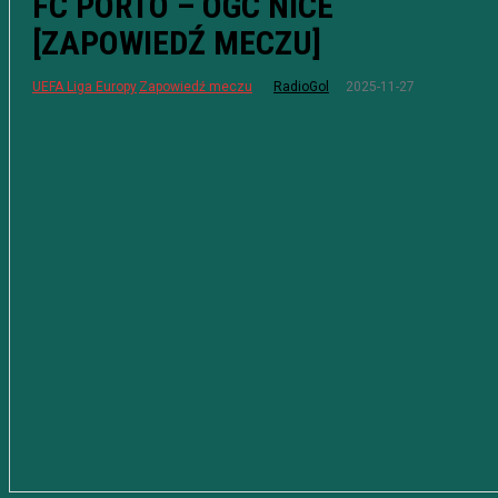
FC PORTO – OGC NICE
[ZAPOWIEDŹ MECZU]
2025-11-27
UEFA Liga Europy
Zapowiedź meczu
RadioGol