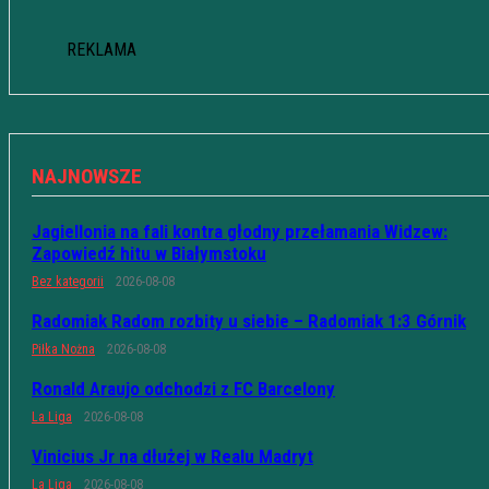
REKLAMA
NAJNOWSZE
Jagiellonia na fali kontra głodny przełamania Widzew:
Zapowiedź hitu w Białymstoku
Bez kategorii
2026-08-08
Radomiak Radom rozbity u siebie – Radomiak 1:3 Górnik
Piłka Nożna
2026-08-08
Ronald Araujo odchodzi z FC Barcelony
La Liga
2026-08-08
Vinicius Jr na dłużej w Realu Madryt
La Liga
2026-08-08