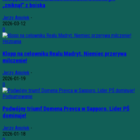
„zniknął” z boiska
Jerzy Aniołek
-
2026-03-12
0
Hiszpania
Klopp na celowniku Realu Madryt. Niemiec przerywa
milczenie!
Jerzy Aniołek
-
2026-01-19
0
Podsumowanie
Podwójny triumf Domena Prevca w Sapporo. Lider PŚ
dominuje!
Jerzy Aniołek
-
2026-01-18
0