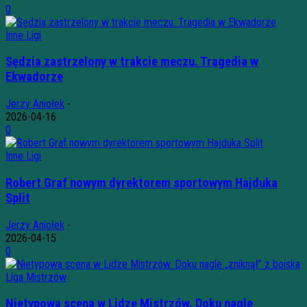
0
Inne Ligi
Sędzia zastrzelony w trakcie meczu. Tragedia w
Ekwadorze
Jerzy Aniołek
-
2026-04-16
0
Inne Ligi
Robert Graf nowym dyrektorem sportowym Hajduka
Split
Jerzy Aniołek
-
2026-04-15
0
Liga Mistrzów
Nietypowa scena w Lidze Mistrzów. Doku nagle