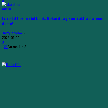
Anglia
Luke Littler rozbił bank. Rekordowy kontrakt w świecie
darta!
Jerzy Aniołek
-
2026-01-11
0
1
2
3
Strona 1 z 3