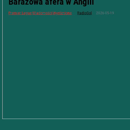
Barażowa afera w Anglii
2026-05-19
Premier Legue
Wiadomości
Wyróżnione
RadioGol