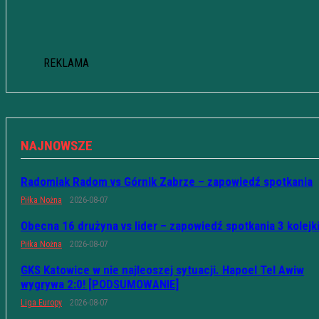
REKLAMA
NAJNOWSZE
Radomiak Radom vs Górnik Zabrze – zapowiedź spotkania
Piłka Nożna
2026-08-07
Obecna 16 drużyna vs lider – zapowiedź spotkania 3 kolejk
Piłka Nożna
2026-08-07
GKS Katowice w nie najleoszej sytuacji. Hapoel Tel Awiw
wygrywa 2:0! [PODSUMOWANIE]
Liga Europy
2026-08-07