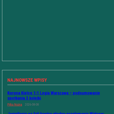
NAJNOWSZE WPISY
Korona Kielce 1:1 Legia Warszawa – podsumowanie
spotkania 3 kolejki
Piłka Nożna
2026-08-08
Jagiellonia na fali kontra głodny przełamania Widzew: