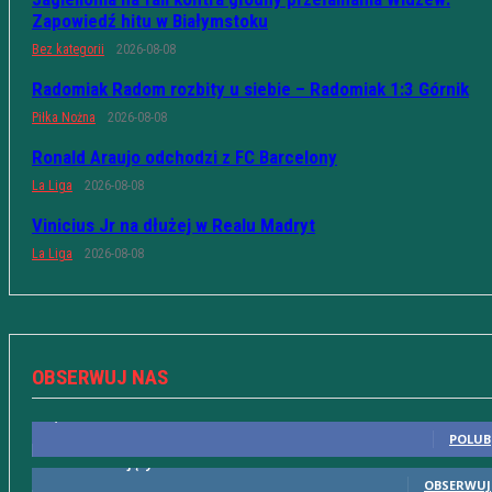
Zapowiedź hitu w Białymstoku
Bez kategorii
2026-08-08
Radomiak Radom rozbity u siebie – Radomiak 1:3 Górnik
Piłka Nożna
2026-08-08
Ronald Araujo odchodzi z FC Barcelony
La Liga
2026-08-08
Vinicius Jr na dłużej w Realu Madryt
La Liga
2026-08-08
OBSERWUJ NAS
10,598
Fani
POLUB
615
Obserwujący
OBSERWUJ