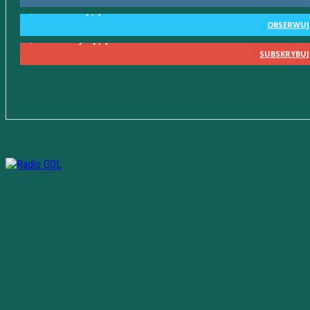
2,580
Obserwujący
OBSERWUJ
2,230
Subskrybujący
SUBSKRYBUJ