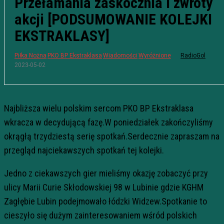
Przełamania zaskocznia i zwroty
akcji [PODSUMOWANIE KOLEJKI
EKSTRAKLASY]
Piłka Nożna
PKO BP Ekstraklasa
Wiadomości
Wyróżnione
RadioGol
2023-05-02
Najbliższa wielu polskim sercom PKO BP Ekstraklasa
wkracza w decydującą fazę.W poniedziałek zakończyliśmy
okrągłą trzydziestą serię spotkań.Serdecznie zapraszam na
przegląd najciekawszych spotkań tej kolejki.
Jedno z ciekawszych gier mieliśmy okazję zobaczyć przy
ulicy Marii Curie Skłodowskiej 98 w Lubinie gdzie KGHM
Zagłębie Lubin podejmowało łódzki Widzew.Spotkanie to
cieszyło się dużym zainteresowaniem wśród polskich