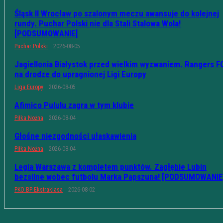
Śląsk II Wrocław po szalonym meczu awansuje do kolejnej
rundy. Puchar Polski nie dla Stali Stalowa Wola!
[PODSUMOWANIE]
Puchar Polski
2026-08-05
Jagiellonia Białystok przed wielkim wyzwaniem. Rangers F
na drodze do upragnionej Ligi Europy
Liga Europy
2026-08-05
Afimico Pululu zagra w tym klubie
Piłka Nożna
2026-08-04
Głośne niezgodności ułaskawienia
Piłka Nożna
2026-08-04
Legia Warszawa z kompletem punktów. Zagłębie Lubin
bezsilne wobec futbolu Marka Papszuna! [PODSUMOWANIE
PKO BP Ekstraklasa
2026-08-02