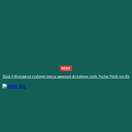
NEWS
Śląsk II Wrocław po szalonym meczu awansuje do kolejnej rundy. Puchar Polski nie dla
Stali Stalowa Wola! [PODSUMOWANIE]