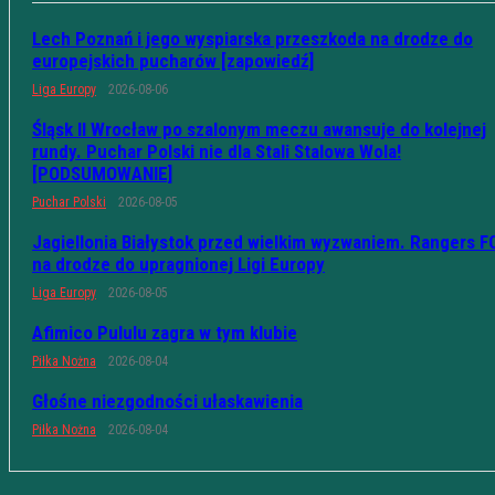
Lech Poznań i jego wyspiarska przeszkoda na drodze do
europejskich pucharów [zapowiedź]
Liga Europy
2026-08-06
Śląsk II Wrocław po szalonym meczu awansuje do kolejnej
rundy. Puchar Polski nie dla Stali Stalowa Wola!
[PODSUMOWANIE]
Puchar Polski
2026-08-05
Jagiellonia Białystok przed wielkim wyzwaniem. Rangers F
na drodze do upragnionej Ligi Europy
Liga Europy
2026-08-05
Afimico Pululu zagra w tym klubie
Piłka Nożna
2026-08-04
Głośne niezgodności ułaskawienia
Piłka Nożna
2026-08-04