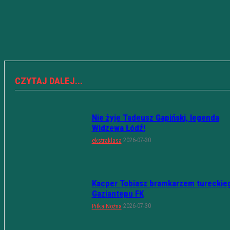
CZYTAJ DALEJ...
Nie żyje Tadeusz Gapiński, legenda
Widzewa Łódź!
2026-07-30
ekstraklasa
Kacper Tobiasz bramkarzem tureckie
Gaziantepu FK
2026-07-30
Piłka Nożna