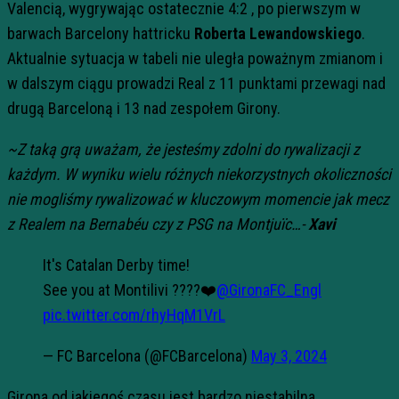
Valencią, wygrywając ostatecznie 4:2 , po pierwszym w
barwach Barcelony hattricku
Roberta Lewandowskiego
.
Aktualnie sytuacja w tabeli nie uległa poważnym zmianom i
w dalszym ciągu prowadzi Real z 11 punktami przewagi nad
drugą Barceloną i 13 nad zespołem Girony.
~Z taką grą uważam, że jesteśmy zdolni do rywalizacji z
każdym. W wyniku wielu różnych niekorzystnych okoliczności
nie mogliśmy rywalizować w kluczowym momencie jak mecz
z Realem na Bernabéu czy z PSG na Montjuïc…-
Xavi
It's Catalan Derby time!
See you at Montilivi ????❤️
@GironaFC_Engl
pic.twitter.com/rhyHqM1VrL
— FC Barcelona (@FCBarcelona)
May 3, 2024
Girona od jakiegoś czasu jest bardzo niestabilna,