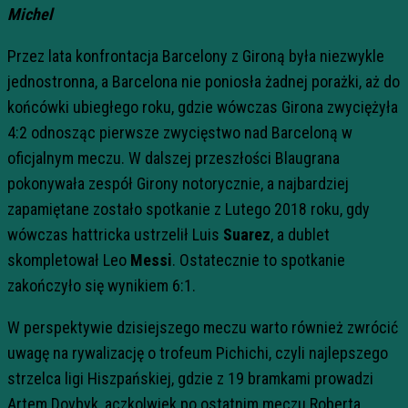
Michel
Przez lata konfrontacja Barcelony z Gironą była niezwykle
jednostronna, a Barcelona nie poniosła żadnej porażki, aż do
końcówki ubiegłego roku, gdzie wówczas Girona zwyciężyła
4:2 odnosząc pierwsze zwycięstwo nad Barceloną w
oficjalnym meczu. W dalszej przeszłości Blaugrana
pokonywała zespół Girony notorycznie, a najbardziej
zapamiętane zostało spotkanie z Lutego 2018 roku, gdy
wówczas hattricka ustrzelił Luis
Suarez
, a dublet
skompletował Leo
Messi
. Ostatecznie to spotkanie
zakończyło się wynikiem 6:1.
W perspektywie dzisiejszego meczu warto również zwrócić
uwagę na rywalizację o trofeum Pichichi, czyli najlepszego
strzelca ligi Hiszpańskiej, gdzie z 19 bramkami prowadzi
Artem Dovbyk, aczkolwiek po ostatnim meczu Roberta