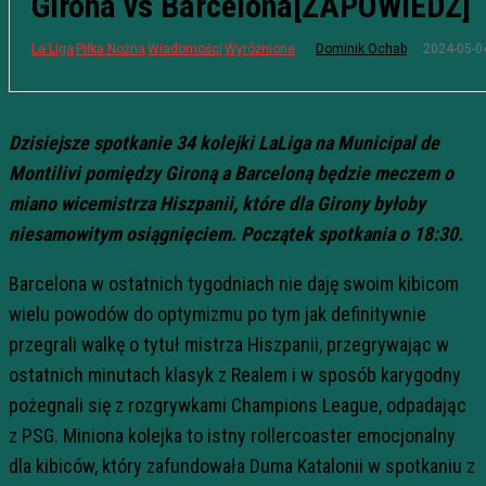
Girona vs Barcelona[ZAPOWIEDŹ]
2024-05-0
La Liga
Piłka Nożna
Wiadomości
Wyróżnione
Dominik Ochab
Dzisiejsze spotkanie 34 kolejki LaLiga na Municipal de
Montilivi pomiędzy Gironą a Barceloną będzie meczem o
miano wicemistrza Hiszpanii, które dla Girony byłoby
niesamowitym osiągnięciem. Początek spotkania o 18:30.
Barcelona w ostatnich tygodniach nie daję swoim kibicom
wielu powodów do optymizmu po tym jak definitywnie
przegrali walkę o tytuł mistrza Hiszpanii, przegrywając w
ostatnich minutach klasyk z Realem i w sposób karygodny
pożegnali się z rozgrywkami Champions League, odpadając
z PSG. Miniona kolejka to istny rollercoaster emocjonalny
dla kibiców, który zafundowała Duma Katalonii w spotkaniu z