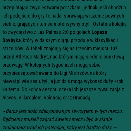
przeplatając zwycięstwami porażkami, jednak jeśli chodzi o
ich podejście do gry to nadal sprawiają wrażenie pewnych
siebie, grających ten sam ofensywny styl. Ostatnia kolejka
to zwycięstwo z Las Palmas 2:0 po golach
Lopeza
i
Dovbyka
, który w dalszym ciągu przoduję w klasyfikacji
strzelców. W tabeli znajdują się na trzecim miejscu tuż
przed Atletico Madryt, nad którym mają siedmio punktową
przewagę. W kolejnych tygodniach mogą sobie
przypieczętować awans do Ligi Mistrzów, na który
niewątpliwie zasłużyli, a już dziś mogą wykonać duży krok
ku temu. Do końca sezonu czeka ich jeszcze rywalizacja z
Alaves, Villarealem, Valencią oraz Granadą.
~Barça jest dość zdecydowanym faworytem w tym meczu.
Będziemy musieli zagrać świetny mecz i być w stanie
zminimalizować ich potencjał, który jest bardzo duży. –