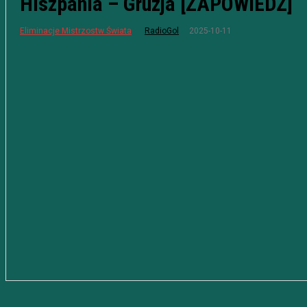
Hiszpania – Gruzja [ZAPOWIEDŹ]
2025-10-11
Eliminacje Mistrzostw Świata
RadioGol