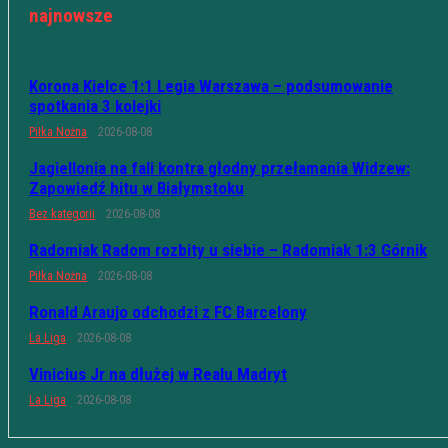
najnowsze
Korona Kielce 1:1 Legia Warszawa – podsumowanie
spotkania 3 kolejki
Piłka Nożna
2026-08-08
Jagiellonia na fali kontra głodny przełamania Widzew:
Zapowiedź hitu w Białymstoku
Bez kategorii
2026-08-08
Radomiak Radom rozbity u siebie – Radomiak 1:3 Górnik
Piłka Nożna
2026-08-08
Ronald Araujo odchodzi z FC Barcelony
La Liga
2026-08-08
Vinicius Jr na dłużej w Realu Madryt
La Liga
2026-08-08