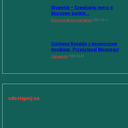
Słowenia – Szwajcaria: mecz o
kluczowe punkty...
2025-10-11
Eliminacje Mistrzostw Świata
Cristiano Ronaldo z kosmicznym
wynikiem. Prześcignął Messiego!
2025-09-07
Ciekawostki
udostępnij na: