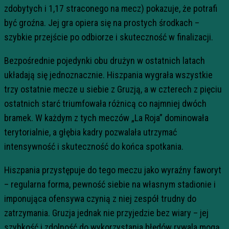
zdobytych i 1,17 straconego na mecz) pokazuje, że potrafi
być groźna. Jej gra opiera się na prostych środkach –
szybkie przejście po odbiorze i skuteczność w finalizacji.
Bezpośrednie pojedynki obu drużyn w ostatnich latach
układają się jednoznacznie. Hiszpania wygrała wszystkie
trzy ostatnie mecze u siebie z Gruzją, a w czterech z pięciu
ostatnich starć triumfowała różnicą co najmniej dwóch
bramek. W każdym z tych meczów „La Roja” dominowała
terytorialnie, a głębia kadry pozwalała utrzymać
intensywność i skuteczność do końca spotkania.
Hiszpania przystępuje do tego meczu jako wyraźny faworyt
– regularna forma, pewność siebie na własnym stadionie i
imponująca ofensywa czynią z niej zespół trudny do
zatrzymania. Gruzja jednak nie przyjedzie bez wiary – jej
szybkość i zdolność do wykorzystania błędów rywala mogą