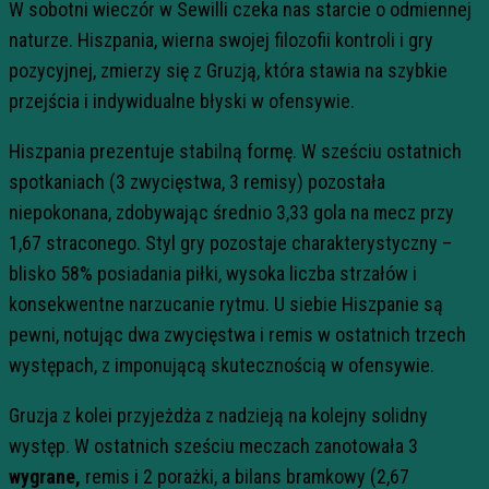
W sobotni wieczór w Sewilli czeka nas starcie o odmiennej
naturze. Hiszpania, wierna swojej filozofii kontroli i gry
pozycyjnej, zmierzy się z Gruzją, która stawia na szybkie
przejścia i indywidualne błyski w ofensywie.
Hiszpania prezentuje stabilną formę. W sześciu ostatnich
spotkaniach (3 zwycięstwa, 3 remisy) pozostała
niepokonana, zdobywając średnio 3,33 gola na mecz przy
1,67 straconego. Styl gry pozostaje charakterystyczny –
blisko 58% posiadania piłki, wysoka liczba strzałów i
konsekwentne narzucanie rytmu. U siebie Hiszpanie są
pewni, notując dwa zwycięstwa i remis w ostatnich trzech
występach, z imponującą skutecznością w ofensywie.
Gruzja z kolei przyjeżdża z nadzieją na kolejny solidny
występ. W ostatnich sześciu meczach zanotowała 3
wygrane,
remis i 2 porażki, a bilans bramkowy (2,67