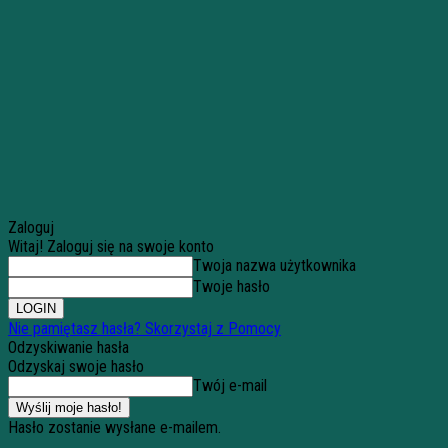
Zaloguj
Witaj! Zaloguj się na swoje konto
Twoja nazwa użytkownika
Twoje hasło
Nie pamiętasz hasła? Skorzystaj z Pomocy
Odzyskiwanie hasła
Odzyskaj swoje hasło
Twój e-mail
Hasło zostanie wysłane e-mailem.