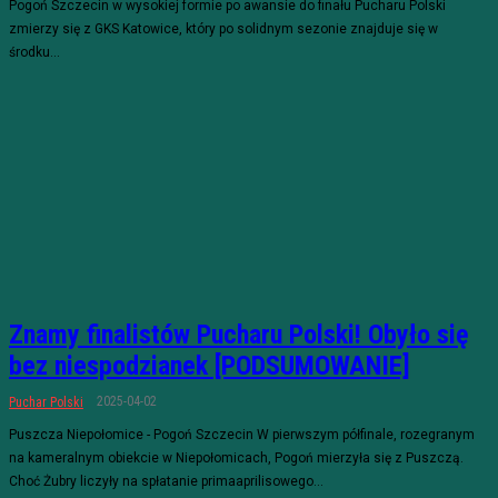
Pogoń Szczecin w wysokiej formie po awansie do finału Pucharu Polski
zmierzy się z GKS Katowice, który po solidnym sezonie znajduje się w
środku...
Znamy finalistów Pucharu Polski! Obyło się
bez niespodzianek [PODSUMOWANIE]
2025-04-02
Puchar Polski
Puszcza Niepołomice - Pogoń Szczecin W pierwszym półfinale, rozegranym
na kameralnym obiekcie w Niepołomicach, Pogoń mierzyła się z Puszczą.
Choć Żubry liczyły na spłatanie primaaprilisowego...