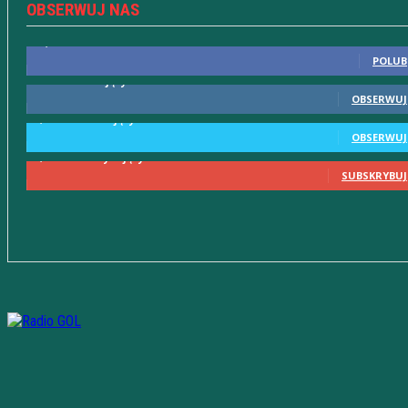
OBSERWUJ NAS
10,598
Fani
POLUB
615
Obserwujący
OBSERWUJ
2,580
Obserwujący
OBSERWUJ
2,230
Subskrybujący
SUBSKRYBUJ