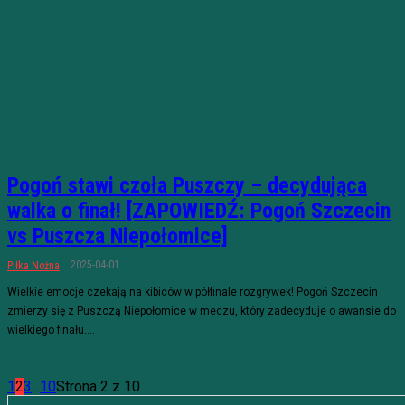
Pogoń stawi czoła Puszczy – decydująca
walka o finał! [ZAPOWIEDŹ: Pogoń Szczecin
vs Puszcza Niepołomice]
2025-04-01
Piłka Nożna
Wielkie emocje czekają na kibiców w półfinale rozgrywek! Pogoń Szczecin
zmierzy się z Puszczą Niepołomice w meczu, który zadecyduje o awansie do
wielkiego finału....
1
2
3
...
10
Strona 2 z 10