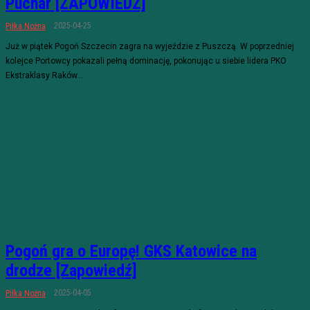
Puchar [ZAPOWIEDŹ]
2025-04-25
Piłka Nożna
Już w piątek Pogoń Szczecin zagra na wyjeździe z Puszczą. W poprzedniej
kolejce Portowcy pokazali pełną dominację, pokonując u siebie lidera PKO
Ekstraklasy Raków...
Pogoń gra o Europę! GKS Katowice na
drodze [Zapowiedź]
2025-04-05
Piłka Nożna