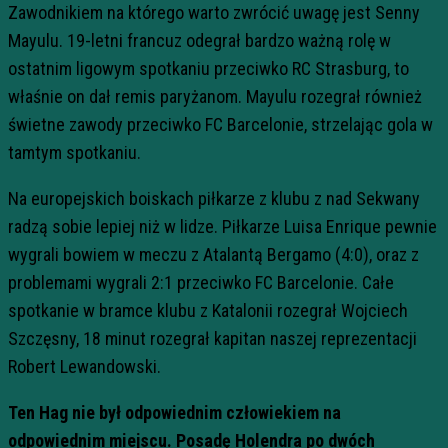
Zawodnikiem na którego warto zwrócić uwagę jest Senny
Mayulu. 19-letni francuz odegrał bardzo ważną rolę w
ostatnim ligowym spotkaniu przeciwko RC Strasburg, to
właśnie on dał remis paryżanom. Mayulu rozegrał również
świetne zawody przeciwko FC Barcelonie, strzelając gola w
tamtym spotkaniu.
Na europejskich boiskach piłkarze z klubu z nad Sekwany
radzą sobie lepiej niż w lidze. Piłkarze Luisa Enrique pewnie
wygrali bowiem w meczu z Atalantą Bergamo (4:0), oraz z
problemami wygrali 2:1 przeciwko FC Barcelonie. Całe
spotkanie w bramce klubu z Katalonii rozegrał Wojciech
Szczęsny, 18 minut rozegrał kapitan naszej reprezentacji
Robert Lewandowski.
Ten Hag nie był odpowiednim człowiekiem na
odpowiednim miejscu. Posadę Holendra po dwóch