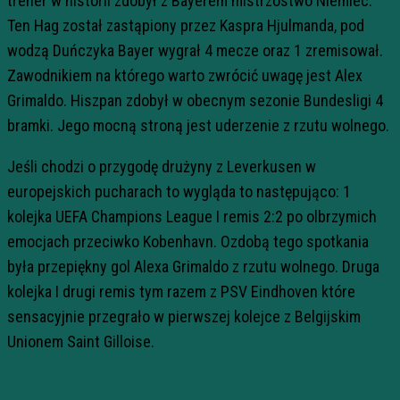
trener w historii zdobył z Bayerem mistrzostwo Niemiec.
Ten Hag został zastąpiony przez Kaspra Hjulmanda, pod
wodzą Duńczyka Bayer wygrał 4 mecze oraz 1 zremisował.
Zawodnikiem na którego warto zwrócić uwagę jest Alex
Grimaldo. Hiszpan zdobył w obecnym sezonie Bundesligi 4
bramki. Jego mocną stroną jest uderzenie z rzutu wolnego.
Jeśli chodzi o przygodę drużyny z Leverkusen w
europejskich pucharach to wygląda to następująco: 1
kolejka UEFA Champions League I remis 2:2 po olbrzymich
emocjach przeciwko Kobenhavn. Ozdobą tego spotkania
była przepiękny gol Alexa Grimaldo z rzutu wolnego. Druga
kolejka I drugi remis tym razem z PSV Eindhoven które
sensacyjnie przegrało w pierwszej kolejce z Belgijskim
Unionem Saint Gilloise.