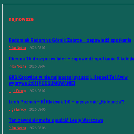
najnowsze
Radomiak Radom vs Górnik Zabrze – zapowiedź spotkania
Piłka Nożna
2026-08-07
Obecna 16 drużyna vs lider – zapowiedź spotkania 3 kolejk
Piłka Nożna
2026-08-07
GKS Katowice w nie najleoszej sytuacji. Hapoel Tel Awiw
wygrywa 2:0! [PODSUMOWANIE]
Liga Europy
2026-08-07
Lech Poznań – KÍ Klaksvík 1:0 – męczarnie „Kolejorza”!
Liga Europy
2026-08-06
Ten zawodnik może opuścić Legię Warszawa
Piłka Nożna
2026-08-06