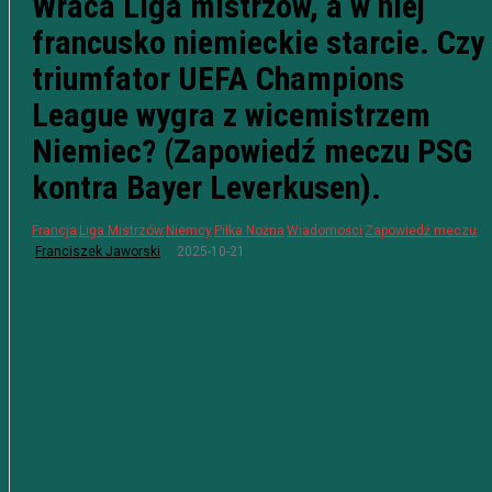
Wraca Liga mistrzów, a w niej
francusko niemieckie starcie. Czy
triumfator UEFA Champions
League wygra z wicemistrzem
Niemiec? (Zapowiedź meczu PSG
kontra Bayer Leverkusen).
Francja
Liga Mistrzów
Niemcy
Piłka Nożna
Wiadomości
Zapowiedź meczu
2025-10-21
Franciszek Jaworski