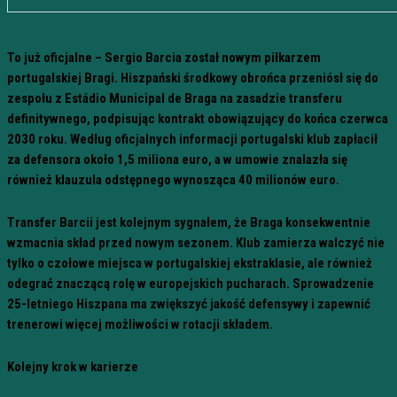
To już oficjalne – Sergio Barcia został nowym piłkarzem
portugalskiej Bragi. Hiszpański środkowy obrońca przeniósł się do
zespołu z Estádio Municipal de Braga na zasadzie transferu
definitywnego, podpisując kontrakt obowiązujący do końca czerwca
2030 roku. Według oficjalnych informacji portugalski klub zapłacił
za defensora około 1,5 miliona euro, a w umowie znalazła się
również klauzula odstępnego wynosząca 40 milionów euro.
Transfer Barcii jest kolejnym sygnałem, że Braga konsekwentnie
wzmacnia skład przed nowym sezonem. Klub zamierza walczyć nie
tylko o czołowe miejsca w portugalskiej ekstraklasie, ale również
odegrać znaczącą rolę w europejskich pucharach. Sprowadzenie
25-letniego Hiszpana ma zwiększyć jakość defensywy i zapewnić
trenerowi więcej możliwości w rotacji składem.
Kolejny krok w karierze