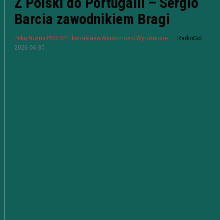
Z Polski do Portugalii – Sergio
Barcia zawodnikiem Bragi
Piłka Nożna
PKO BP Ekstraklasa
Wiadomości
Wyróżnione
RadioGol
2026-06-30