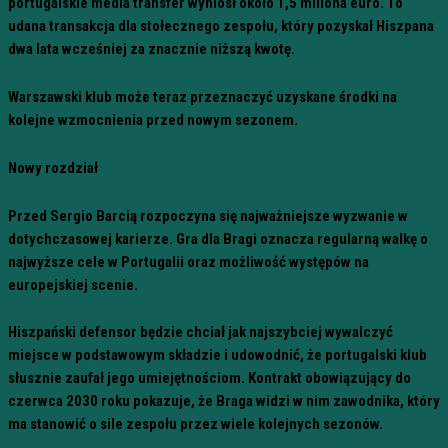
portugalskie media transfer wyniósł około 1,5 miliona euro. To
udana transakcja dla stołecznego zespołu, który pozyskał Hiszpana
dwa lata wcześniej za znacznie niższą kwotę.
Warszawski klub może teraz przeznaczyć uzyskane środki na
kolejne wzmocnienia przed nowym sezonem.
Nowy rozdział
Przed Sergio Barcią rozpoczyna się najważniejsze wyzwanie w
dotychczasowej karierze. Gra dla Bragi oznacza regularną walkę o
najwyższe cele w Portugalii oraz możliwość występów na
europejskiej scenie.
Hiszpański defensor będzie chciał jak najszybciej wywalczyć
miejsce w podstawowym składzie i udowodnić, że portugalski klub
słusznie zaufał jego umiejętnościom. Kontrakt obowiązujący do
czerwca 2030 roku pokazuje, że Braga widzi w nim zawodnika, który
ma stanowić o sile zespołu przez wiele kolejnych sezonów.