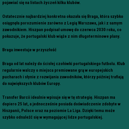
pojawiać się na listach życzeń kilku klubów.
Ostatecznie najbardziej konkretna okazała się Braga, która szybko
osiągnęła porozumienie zarówno z Legią Warszawa, jak i z samym
zawodnikiem. Hiszpan podpisał umowę do czerwca 2030 roku, co
pokazuje, że portugalski klub wiąże z nim długoterminowe plany.
Braga inwestuje w przyszłość
Braga od lat należy do ścisłej czołówki portugalskiego futbolu. Klub
regularnie walczy o miejsca premiowane grą w europejskich
pucharach i słynie z rozwijania zawodników, którzy później trafiają
do największych klubów Europy.
Transfer Barcii idealnie wpisuje się w tę strategię. Hiszpan ma
dopiero 25 lat, a jednocześnie posiada doświadczenie zdobyte w
Hiszpanii, Polsce oraz na poziomie La Liga. Dzięki temu może
szybko odnaleźć się w wymagającej lidze portugalskiej.