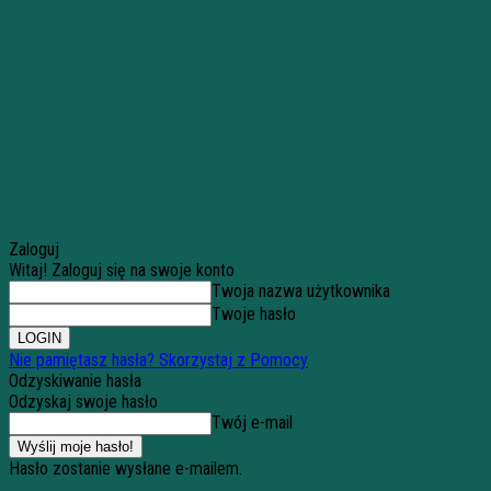
Zaloguj
Witaj! Zaloguj się na swoje konto
Twoja nazwa użytkownika
Twoje hasło
Nie pamiętasz hasła? Skorzystaj z Pomocy
Odzyskiwanie hasła
Odzyskaj swoje hasło
Twój e-mail
Hasło zostanie wysłane e-mailem.