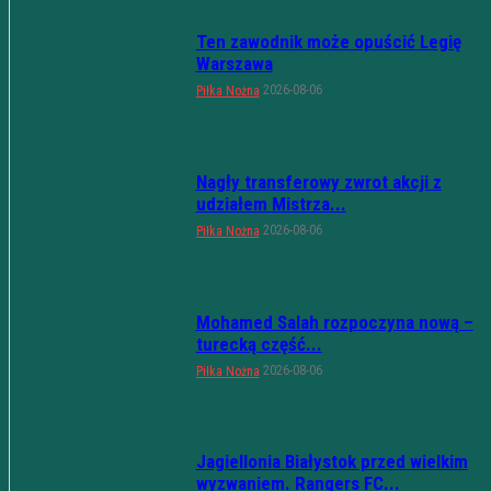
Ten zawodnik może opuścić Legię
Warszawa
2026-08-06
Piłka Nożna
Nagły transferowy zwrot akcji z
udziałem Mistrza...
2026-08-06
Piłka Nożna
Mohamed Salah rozpoczyna nową –
turecką część...
2026-08-06
Piłka Nożna
Jagiellonia Białystok przed wielkim
wyzwaniem. Rangers FC...