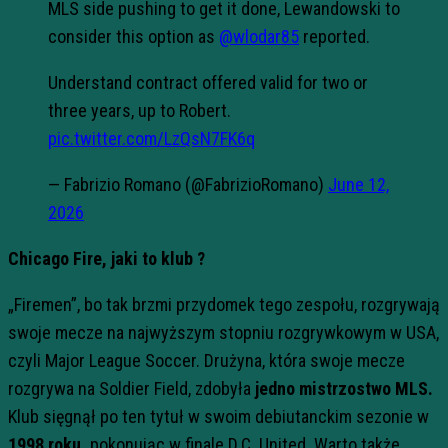
MLS side pushing to get it done, Lewandowski to
consider this option as
@wlodar85
reported.
Understand contract offered valid for two or
three years, up to Robert.
pic.twitter.com/LzQsN7FK6q
— Fabrizio Romano (@FabrizioRomano)
June 12,
2026
Chicago Fire, jaki to klub ?
„Firemen”, bo tak brzmi przydomek tego zespołu, rozgrywają
swoje mecze na najwyższym stopniu rozgrywkowym w USA,
czyli Major League Soccer. Drużyna, która swoje mecze
rozgrywa na Soldier Field, zdobyła
jedno mistrzostwo MLS.
Klub sięgnął po ten tytuł w swoim debiutanckim sezonie w
1998 roku,
pokonując w finale D.C. United. Warto także