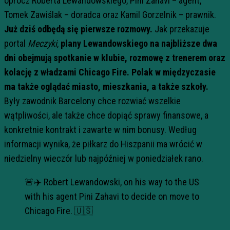
oprócz Roberta Lewandowskiego, Pini Zahavi – agent,
Tomek Zawiślak – doradca oraz Kamil Gorzelnik – prawnik.
Już dziś odbędą się pierwsze rozmowy.
Jak przekazuje
portal
Meczyki
,
plany Lewandowskiego na najbliższe dwa
dni obejmują spotkanie w klubie, rozmowę z trenerem oraz
kolację z władzami Chicago Fire. Polak w międzyczasie
ma także oglądać miasto, mieszkania, a także szkoły.
Były zawodnik Barcelony chce rozwiać wszelkie
wątpliwości, ale także chce dopiąć sprawy finansowe, a
konkretnie kontrakt i zawarte w nim bonusy. Według
informacji wynika, że piłkarz do Hiszpanii ma wrócić w
niedzielny wieczór lub najpóźniej w poniedziałek rano.
🚨✈️ Robert Lewandowski, on his way to the US
with his agent Pini Zahavi to decide on move to
Chicago Fire. 🇺🇸