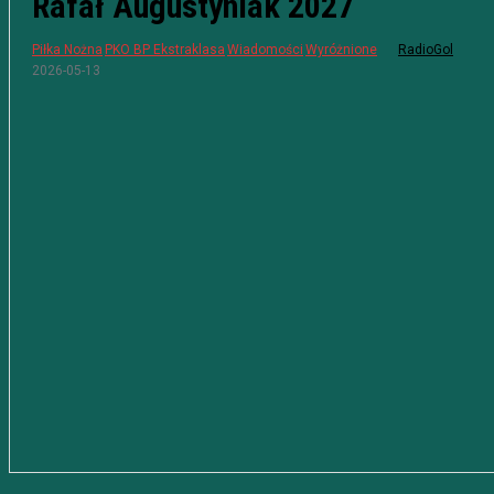
Rafał Augustyniak 2027
Piłka Nożna
PKO BP Ekstraklasa
Wiadomości
Wyróżnione
RadioGol
2026-05-13