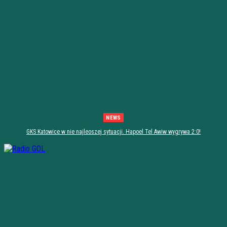
NEWS
GKS Katowice w nie najleoszej sytuacji. Hapoel Tel Awiw wygrywa 2:0!
[PODSUMOWANIE]