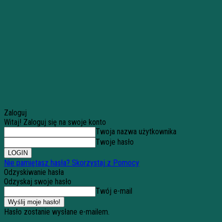
Zaloguj
Witaj! Zaloguj się na swoje konto
Twoja nazwa użytkownika
Twoje hasło
Nie pamiętasz hasła? Skorzystaj z Pomocy
Odzyskiwanie hasła
Odzyskaj swoje hasło
Twój e-mail
Hasło zostanie wysłane e-mailem.