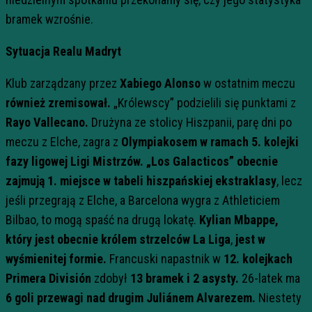
bramek wzrośnie.
Sytuacja Realu Madryt
Klub zarządzany przez
Xabiego Alonso
w ostatnim meczu
również zremisował.
„Królewscy” podzielili się punktami z
Rayo Vallecano.
Drużyna ze stolicy Hiszpanii, parę dni po
meczu z Elche, zagra z
Olympiakosem
w ramach 5. kolejki
fazy ligowej Ligi Mistrzów. „Los Galacticos” obecnie
zajmują 1. miejsce w tabeli hiszpańskiej ekstraklasy
, lecz
jeśli przegrają z Elche, a Barcelona wygra z Athleticiem
Bilbao, to mogą spaść na drugą lokatę.
Kylian Mbappe,
który jest obecnie królem strzelców La Liga
,
jest w
wyśmienitej formie.
Francuski napastnik w
12. kolejkach
Primera División
zdobył
13 bramek i 2 asysty.
26-latek ma
6 goli przewagi nad drugim Juliánem Alvarezem.
Niestety