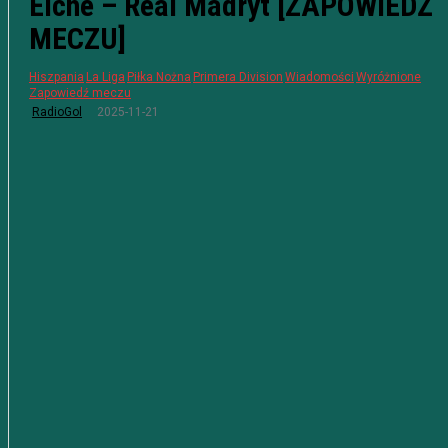
Elche – Real Madryt [ZAPOWIEDŹ
MECZU]
Hiszpania
La Liga
Piłka Nożna
Primera Division
Wiadomości
Wyróżnione
Zapowiedź meczu
2025-11-21
RadioGol