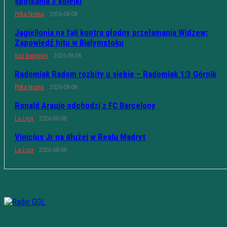
spotkania 3 kolejki
Piłka Nożna
2026-08-08
Jagiellonia na fali kontra głodny przełamania Widzew:
Zapowiedź hitu w Białymstoku
Bez kategorii
2026-08-08
Radomiak Radom rozbity u siebie – Radomiak 1:3 Górnik
Piłka Nożna
2026-08-08
Ronald Araujo odchodzi z FC Barcelony
La Liga
2026-08-08
Vinicius Jr na dłużej w Realu Madryt
La Liga
2026-08-08