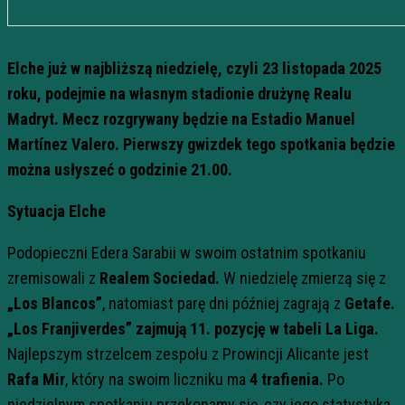
Elche już w najbliższą niedzielę, czyli 23 listopada 2025
roku, podejmie na własnym stadionie drużynę Realu
Madryt. Mecz rozgrywany będzie na Estadio Manuel
Martínez Valero. Pierwszy gwizdek tego spotkania będzie
można usłyszeć o godzinie 21.00.
Sytuacja
Elche
Podopieczni Edera Sarabii w swoim ostatnim spotkaniu
zremisowali z
Realem Sociedad.
W niedzielę zmierzą się z
„Los Blancos”
, natomiast parę dni później zagrają z
Getafe.
„
Los Franjiverdes” zajmują 11. pozycję w tabeli La Liga.
Najlepszym strzelcem zespołu z Prowincji Alicante jest
Rafa Mir
, który na swoim liczniku ma
4 trafienia.
Po
niedzielnym spotkaniu przekonamy się, czy jego statystyka