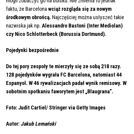
mogli zobaczyć go na boisku. Nie zmienia to jednak
faktu, że Barcelona
wciąż rozgląda się za nowym
środkowym obrońcą.
Najczęściej można usłyszeć takie
nazwiska jak np.
Alessandro Bastoni (Inter Mediolan)
czy Nico Schlotterbeck (Borussia Dortmund).
Pojedynki bezpośrednie
Do tej pory zespoły te mierzyły się ze sobą 218 razy.
128 pojedynków wygrała FC Barcelona, natomiast 44
Espanyol. W 46 rywalizacjach padał wynik remisowy. W
sobotnim spotkaniu faworytem jest „Blaugrana”.
Foto: Judit Cartiel/
Stringer via Getty Images
Autor:
Jakub Lemański