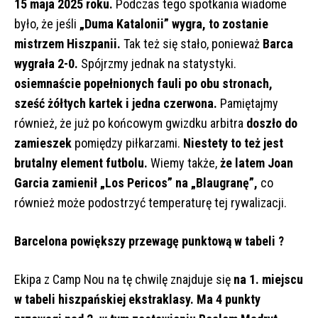
15 maja 2025 roku.
Podczas tego spotkania wiadome
było, że jeśli
„Duma Katalonii” wygra, to zostanie
mistrzem Hiszpanii.
Tak też się stało, ponieważ
Barca
wygrała 2-0.
Spójrzmy jednak na statystyki.
osiemnaście popełnionych fauli po obu stronach,
sześć żółtych kartek i jedna czerwona.
Pamiętajmy
również, że już po końcowym gwizdku arbitra
doszło do
zamieszek
pomiędzy piłkarzami.
Niestety to też jest
brutalny element futbolu.
Wiemy także,
że latem
Joan
Garcia zamienił „Los Pericos” na „Blaugranę”,
co
również może podostrzyć temperaturę tej rywalizacji.
Barcelona powiększy przewagę punktową w tabeli ?
Ekipa z Camp Nou na tę chwilę znajduje się
na 1. miejscu
w tabeli hiszpańskiej ekstraklasy.
Ma 4 punkty