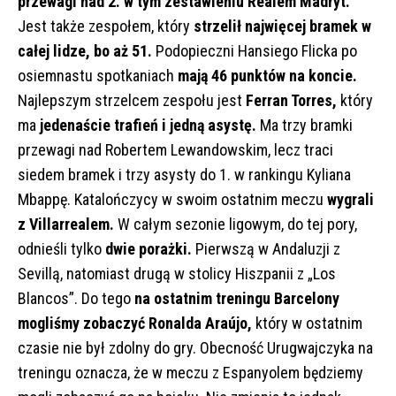
przewagi nad 2. w tym zestawieniu Realem Madryt.
Jest także zespołem, który
strzelił najwięcej bramek w
całej lidze, bo aż 51.
Podopieczni Hansiego Flicka po
osiemnastu spotkaniach
mają 46 punktów na koncie.
Najlepszym strzelcem zespołu jest
Ferran Torres,
który
ma
jedenaście trafień i jedną asystę.
Ma trzy bramki
przewagi nad Robertem Lewandowskim, lecz traci
siedem bramek i trzy asysty do 1. w rankingu Kyliana
Mbappę. Katalończycy w swoim ostatnim meczu
wygrali
z Villarrealem.
W całym sezonie ligowym, do tej pory,
odnieśli tylko
dwie porażki.
Pierwszą w Andaluzji z
Sevillą, natomiast drugą w stolicy Hiszpanii z „Los
Blancos”. Do tego
na ostatnim treningu Barcelony
mogliśmy zobaczyć Ronalda Araújo,
który w ostatnim
czasie nie był zdolny do gry. Obecność Urugwajczyka na
treningu oznacza, że w meczu z Espanyolem będziemy