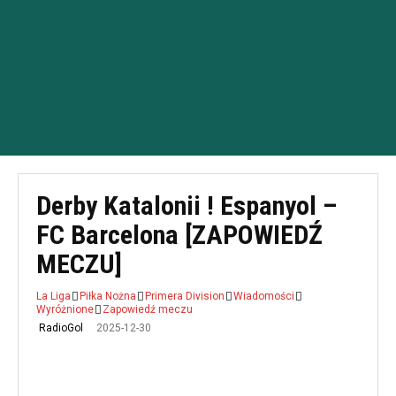
Derby Katalonii ! Espanyol –
FC Barcelona [ZAPOWIEDŹ
MECZU]
La Liga
Piłka Nożna
Primera Division
Wiadomości
Wyróżnione
Zapowiedź meczu
2025-12-30
RadioGol