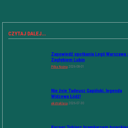
CZYTAJ DALEJ...
Zapowiedź spotkania Legii Warszawa 
Zagłębiem Lubin
2026-08-01
Piłka Nożna
Nie żyje Tadeusz Gapiński, legenda
Widzewa Łódź!
2026-07-30
ekstraklasa
Kacper Tobiasz bramkarzem tureckie