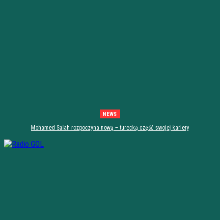
NEWS
Mohamed Salah rozpoczyna nową – turecką część swojej kariery