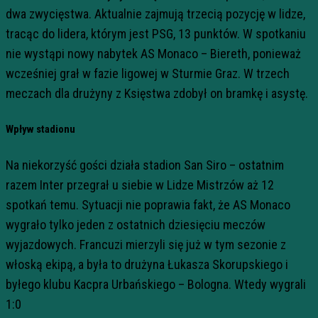
dwa zwycięstwa. Aktualnie zajmują trzecią pozycję w lidze,
tracąc do lidera, którym jest PSG, 13 punktów. W spotkaniu
nie wystąpi nowy nabytek AS Monaco – Biereth, ponieważ
wcześniej grał w fazie ligowej w Sturmie Graz. W trzech
meczach dla drużyny z Księstwa zdobył on bramkę i asystę.
Wpływ stadionu
Na niekorzyść gości działa stadion San Siro – ostatnim
razem Inter przegrał u siebie w Lidze Mistrzów aż 12
spotkań temu. Sytuacji nie poprawia fakt, że AS Monaco
wygrało tylko jeden z ostatnich dziesięciu meczów
wyjazdowych. Francuzi mierzyli się już w tym sezonie z
włoską ekipą, a była to drużyna Łukasza Skorupskiego i
byłego klubu Kacpra Urbańskiego – Bologna. Wtedy wygrali
1:0