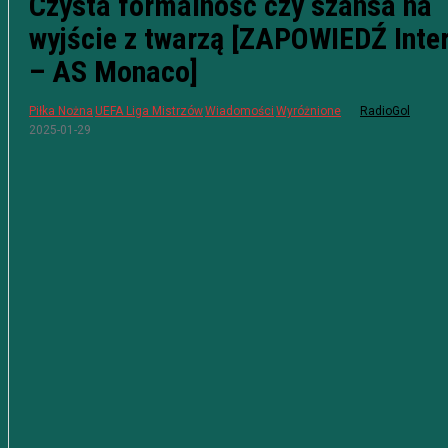
Czysta formalność czy szansa na
wyjście z twarzą [ZAPOWIEDŹ Inte
– AS Monaco]
Piłka Nożna
UEFA Liga Mistrzów
Wiadomości
Wyróżnione
RadioGol
2025-01-29