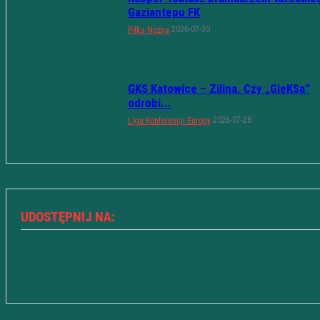
Gaziantepu FK
2026-07-30
Piłka Nożna
GKS Katowice – Zilina. Czy „GieKSa”
odrobi...
2026-07-28
Liga Konferencji Europy
UDOSTĘPNIJ NA: