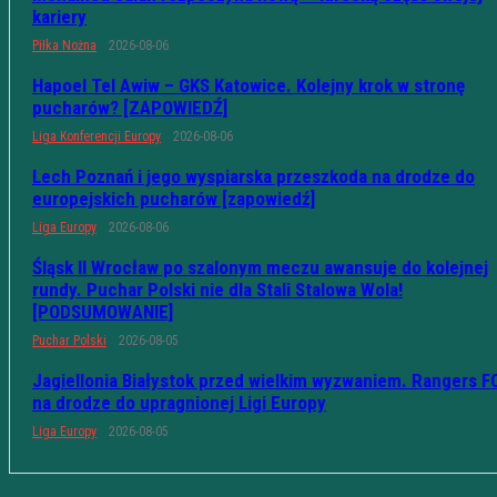
kariery
Piłka Nożna
2026-08-06
Hapoel Tel Awiw – GKS Katowice. Kolejny krok w stronę
pucharów? [ZAPOWIEDŹ]
Liga Konferencji Europy
2026-08-06
Lech Poznań i jego wyspiarska przeszkoda na drodze do
europejskich pucharów [zapowiedź]
Liga Europy
2026-08-06
Śląsk II Wrocław po szalonym meczu awansuje do kolejnej
rundy. Puchar Polski nie dla Stali Stalowa Wola!
[PODSUMOWANIE]
Puchar Polski
2026-08-05
Jagiellonia Białystok przed wielkim wyzwaniem. Rangers F
na drodze do upragnionej Ligi Europy
Liga Europy
2026-08-05