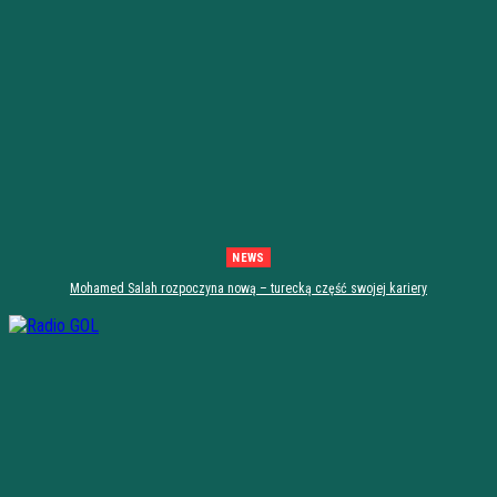
NEWS
Mohamed Salah rozpoczyna nową – turecką część swojej kariery