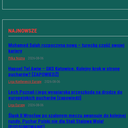
NAJNOWSZE
Mohamed Salah rozpoczyna nową – turecką część swojej
kariery
Piłka Nożna
2026-08-06
Hapoel Tel Awiw – GKS Katowice. Kolejny krok w stronę
pucharów? [ZAPOWIEDŹ]
Liga Konferencji Europy
2026-08-06
Lech Poznań i jego wyspiarska przeszkoda na drodze do
europejskich pucharów [zapowiedź]
Liga Europy
2026-08-06
Śląsk II Wrocław po szalonym meczu awansuje do kolejnej
rundy. Puchar Polski nie dla Stali Stalowa Wola!
[PODSUMOWANIE]