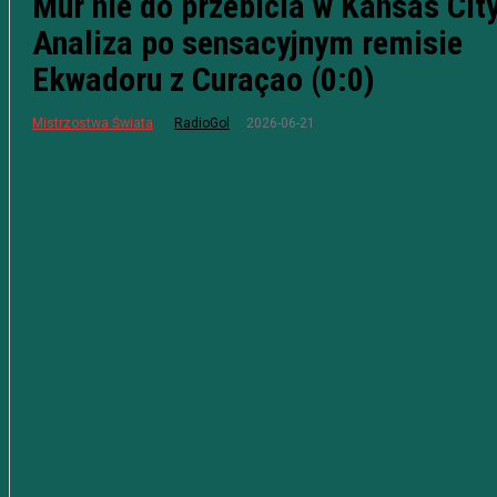
Mur nie do przebicia w Kansas City
Analiza po sensacyjnym remisie
Ekwadoru z Curaçao (0:0)
2026-06-21
Mistrzostwa Świata
RadioGol