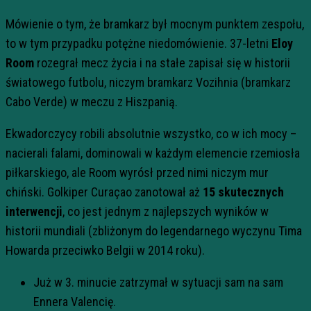
Mówienie o tym, że bramkarz był mocnym punktem zespołu,
to w tym przypadku potężne niedomówienie. 37-letni
Eloy
Room
rozegrał mecz życia i na stałe zapisał się w historii
światowego futbolu, niczym bramkarz Vozihnia (bramkarz
Cabo Verde) w meczu z Hiszpanią.
Ekwadorczycy robili absolutnie wszystko, co w ich mocy –
nacierali falami, dominowali w każdym elemencie rzemiosła
piłkarskiego, ale Room wyrósł przed nimi niczym mur
chiński. Golkiper Curaçao zanotował aż
15 skutecznych
interwencji
, co jest jednym z najlepszych wyników w
historii mundiali (zbliżonym do legendarnego wyczynu Tima
Howarda przeciwko Belgii w 2014 roku).
Już w 3. minucie zatrzymał w sytuacji sam na sam
Ennera Valencię.