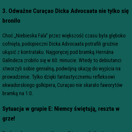
3. Odważne Curaçao Dicka Advocaata nie tylko się
broniło
Choć „Niebieska Fala” przez większość czasu była głęboko
cofnięta, podopieczni Dicka Advocaata potrafili groźnie
ukąsić z kontrataku. Najgoręcej pod bramką Hernána
Galíndeza zrobiło się w 60. minucie. Wtedy to debiutanci
stworzyli sobie genialną, podwójną okazję do wyjścia na
prowadzenie. Tylko dzięki fantastycznemu refleksowi
ekwadorskiego golkipera, Curaçao nie skarało faworytów
bramką na 1:0.
Sytuacja w grupie E: Niemcy świętują, reszta w
grze!