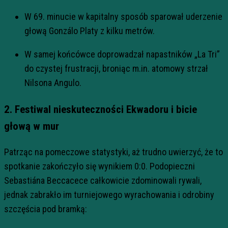
W 69. minucie w kapitalny sposób sparował uderzenie
głową Gonzálo Platy z kilku metrów.
W samej końcówce doprowadzał napastników „La Tri”
do czystej frustracji, broniąc m.in. atomowy strzał
Nilsona Angulo.
2. Festiwal nieskuteczności Ekwadoru i bicie
głową w mur
Patrząc na pomeczowe statystyki, aż trudno uwierzyć, że to
spotkanie zakończyło się wynikiem 0:0. Podopieczni
Sebastiána Beccacece całkowicie zdominowali rywali,
jednak zabrakło im turniejowego wyrachowania i odrobiny
szczęścia pod bramką: