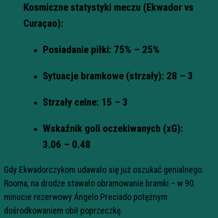
Kosmiczne statystyki meczu (Ekwador vs
Curaçao):
Posiadanie piłki:
75% – 25%
Sytuacje bramkowe (strzały):
28 – 3
Strzały celne:
15 – 3
Wskaźnik goli oczekiwanych (xG):
3.06 – 0.48
Gdy Ekwadorczykom udawało się już oszukać genialnego
Rooma, na drodze stawało obramowanie bramki – w 90.
minucie rezerwowy Ángelo Preciado potężnym
dośrodkowaniem obił poprzeczkę.