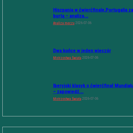
Hiszpania w ćwierćfinale,Portugalia z
burtą – analiza...
2026-07-06
Analiza meczu
Dwa końce w jeden wieczór
2026-07-06
Mistrzostwa Świata
Iberyjski klasyk o ćwierćfinał Mundial
– zapowiedź...
2026-07-06
Mistrzostwa Świata