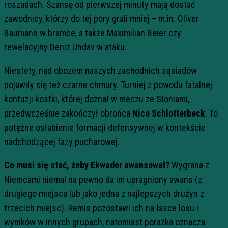
roszadach. Szansę od pierwszej minuty mają dostać
zawodnicy, którzy do tej pory grali mniej – m.in. Oliver
Baumann w bramce, a także Maximilian Beier czy
rewelacyjny Deniz Undav w ataku.
Niestety, nad obozem naszych zachodnich sąsiadów
pojawiły się też czarne chmury. Turniej z powodu fatalnej
kontuzji kostki, której doznał w meczu ze Słoniami,
przedwcześnie zakończył obrońca
Nico Schlotterbeck
. To
potężne osłabienie formacji defensywnej w kontekście
nadchodzącej fazy pucharowej.
Co musi się stać, żeby Ekwador awansował?
Wygrana z
Niemcami niemal na pewno da im upragniony awans (z
drugiego miejsca lub jako jedna z najlepszych drużyn z
trzecich miejsc). Remis pozostawi ich na łasce losu i
wyników w innych grupach, natomiast porażka oznacza