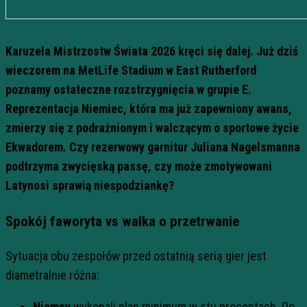
Karuzela Mistrzostw Świata 2026 kręci się dalej. Już dziś
wieczorem na MetLife Stadium w East Rutherford
poznamy ostateczne rozstrzygnięcia w grupie E.
Reprezentacja Niemiec, która ma już zapewniony awans,
zmierzy się z podrażnionym i walczącym o sportowe życie
Ekwadorem. Czy rezerwowy garnitur Juliana Nagelsmanna
podtrzyma zwycięską passę, czy może zmotywowani
Latynosi sprawią niespodziankę?
Spokój faworyta vs walka o przetrwanie
Sytuacja obu zespołów przed ostatnią serią gier jest
diametralnie różna:
Niemcy
wykonali plan minimum w stu procentach. Po