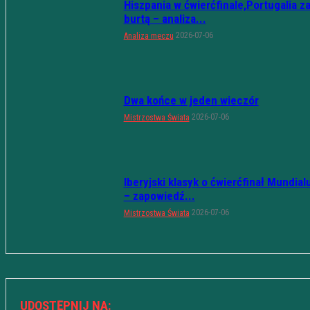
Hiszpania w ćwierćfinale,Portugalia z
burtą – analiza...
2026-07-06
Analiza meczu
Dwa końce w jeden wieczór
2026-07-06
Mistrzostwa Świata
Iberyjski klasyk o ćwierćfinał Mundial
– zapowiedź...
2026-07-06
Mistrzostwa Świata
UDOSTĘPNIJ NA: