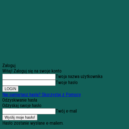
Zaloguj
Witaj! Zaloguj się na swoje konto
Twoja nazwa użytkownika
Twoje hasło
Nie pamiętasz hasła? Skorzystaj z Pomocy
Odzyskiwanie hasła
Odzyskaj swoje hasło
Twój e-mail
Hasło zostanie wysłane e-mailem.