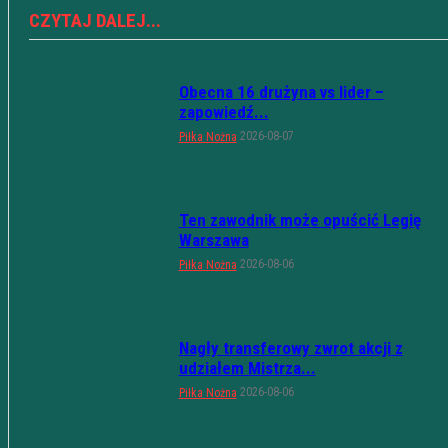
CZYTAJ DALEJ...
Obecna 16 drużyna vs lider –
zapowiedź...
2026-08-07
Piłka Nożna
Ten zawodnik może opuścić Legię
Warszawa
2026-08-06
Piłka Nożna
Nagły transferowy zwrot akcji z
udziałem Mistrza...
2026-08-06
Piłka Nożna