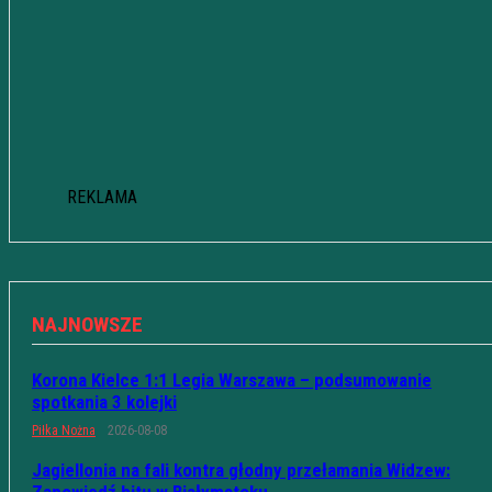
REKLAMA
NAJNOWSZE
Korona Kielce 1:1 Legia Warszawa – podsumowanie
spotkania 3 kolejki
Piłka Nożna
2026-08-08
Jagiellonia na fali kontra głodny przełamania Widzew:
Zapowiedź hitu w Białymstoku