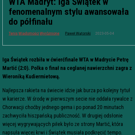
WTA Madryt: Iga Świątek w
fenomenalnym stylu awansowała
do półfinału
2023-05-04
Tenis
Wiadomości
Wyróżnione
Paweł Wątorski
Iga Świątek rozbiła w ćwierćfinale WTA w Madrycie Petrę
Martić (2:0). Polka o finał na ceglanej nawierzchni zagra z
Wieroniką Kudiermietową.
Najlepsza rakieta na świecie idzie jak burza po kolejny tytuł
w karierze. W środę w pierwszym secie nie oddała rywalce z
Chorwacji choćby jednego gema i po ponad 20 minutach
zachwyciła hiszpańską publiczność. W drugiej odsłonie
więcej wygrywających piłek było ze strony Martić, która
napsuła więcej krwi i Świątek musiała podkręcić tempo.