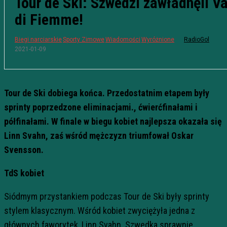
Tour de Ski: Szwedzi zawładnęli Va
di Fiemme!
Biegi narciarskie
Sporty Zimowe
Wiadomości
Wyróżnione
RadioGol
2021-01-09
Tour de Ski dobiega końca. Przedostatnim etapem były
sprinty poprzedzone eliminacjami., ćwierćfinałami i
półfinałami. W finale w biegu kobiet najlepsza okazała się
Linn Svahn, zaś wśród mężczyzn triumfował Oskar
Svensson.
TdS kobiet
Siódmym przystankiem podczas Tour de Ski były sprinty
stylem klasycznym. Wśród kobiet zwyciężyła jedna z
głównych faworytek, Linn Svahn. Szwedka sprawnie