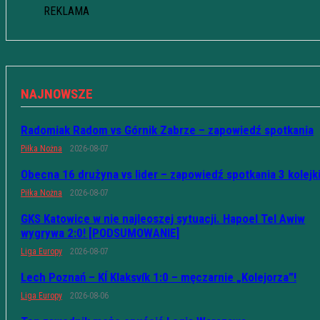
REKLAMA
NAJNOWSZE
Radomiak Radom vs Górnik Zabrze – zapowiedź spotkania
Piłka Nożna
2026-08-07
Obecna 16 drużyna vs lider – zapowiedź spotkania 3 kolejk
Piłka Nożna
2026-08-07
GKS Katowice w nie najleoszej sytuacji. Hapoel Tel Awiw
wygrywa 2:0! [PODSUMOWANIE]
Liga Europy
2026-08-07
Lech Poznań – KÍ Klaksvík 1:0 – męczarnie „Kolejorza”!
Liga Europy
2026-08-06