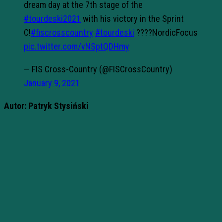
dream day at the 7th stage of the
#tourdeski2021
with his victory in the Sprint
C!
#fiscrosscountry
#tourdeski
????NordicFocus
pic.twitter.com/vNSptQDHmy
— FIS Cross-Country (@FISCrossCountry)
January 9, 2021
Autor: Patryk Stysiński