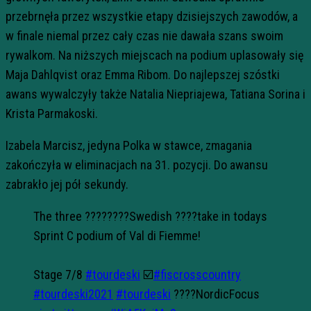
przebrnęła przez wszystkie etapy dzisiejszych zawodów, a
w finale niemal przez cały czas nie dawała szans swoim
rywalkom. Na niższych miejscach na podium uplasowały się
Maja Dahlqvist oraz Emma Ribom. Do najlepszej szóstki
awans wywalczyły także Natalia Niepriajewa, Tatiana Sorina i
Krista Parmakoski.
Izabela Marcisz, jedyna Polka w stawce, zmagania
zakończyła w eliminacjach na 31. pozycji. Do awansu
zabrakło jej pół sekundy.
The three ????????Swedish ????take in todays
Sprint C podium of Val di Fiemme!
Stage 7/8
#tourdeski
☑️
#fiscrosscountry
#tourdeski2021
#tourdeski
????NordicFocus