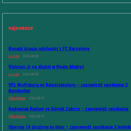
najnowsze
Ronald Araujo odchodzi z FC Barcelony
La Liga
2026-08-08
Vinicius Jr na dłużej w Realu Madryt
La Liga
2026-08-08
VFL Wolfsburg vs Kaiserslautern – zapowiedź spotkania 2
Bundesligi
Piłka Nożna
2026-08-07
Radomiak Radom vs Górnik Zabrze – zapowiedź spotkania
Piłka Nożna
2026-08-07
Obecna 16 drużyna vs lider – zapowiedź spotkania 3 kolejk