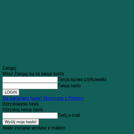
Zaloguj
Witaj! Zaloguj się na swoje konto
Twoja nazwa użytkownika
Twoje hasło
Nie pamiętasz hasła? Skorzystaj z Pomocy
Odzyskiwanie hasła
Odzyskaj swoje hasło
Twój e-mail
Hasło zostanie wysłane e-mailem.