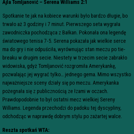
Ajla Tomljanović – Serena Williams 2:1
Spotkanie te jak na kobiece warunki było bardzo długie, bo
trwało aż 3 godziny i 7 minut. Pierwszego seta wygrała
zawodniczka pochodząca z Bałkan. Pokonała ona legendę
światowego tenisa 7-5. Serena pokazała jak wielkie serce
ma do gry i nie odpuściła, wyrównując stan meczu po tie-
breaku w drugim secie. Niestety w trzecim secie zabrakło
widowiska, gdyż Tomljanović rozgromiła Amerykankę,
pozwalając jej wygrać tylko… jednego gema. Mimo wszystko
najważniejsze sceny działy się po meczu. Amerykanka
pożegnała się z publicznością ze łzami w oczach.
Prawdopodobnie to był ostatni mecz wielkiej Sereny
Williams. Legenda przechodzi do padoku tej dyscypliny,
odchodząc w naprawdę dobrym stylu po zażartej walce.
Reszta spotkań WTA: