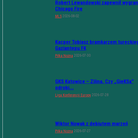
Robert Lewandowski zapewnił wygran
Chicago Fire
2026-08-02
MLS
Kacper Tobiasz bramkarzem tureckie
Gaziantepu FK
2026-07-30
Piłka Nożna
GKS Katowice – Zilina. Czy „GieKSa”
odrobi...
2026-07-28
Liga Konferencji Europy
Wiktor Nowak z debiutem marzeń
2026-07-27
Piłka Nożna