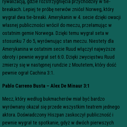
rywalizacją, gdzie rozstrzygnięcia przychodziły w tie-
breakach. Lepiej te próbę nerwów zniósł Norweg, który
wygrał dwa tie-breaki. Amerykanin w 4. secie dzięki owacji
własnej publiczności wrócił do meczu, przełamując w
ostatnim gemie Norwega. Dzięki temu wygrał seta w
stosunku 7 do 5, wyrównując stan meczu. Niestety dla
Amerykanina w ostatnim secie Ruud włączył najwyższe
obroty i pewnie wygrał set 6:0. Dzięki zwycięstwu Ruud
zmierzy się w następnej rundzie z Moutetem, który dość
pewnie ograł Cachina 3:1.
Pablo Carreno Busta – Alex De Minaur 3:1
Mecz, który według bukmacherów miał być bardzo
wyrównany okazał się przede wszystkim teatrem jednego
aktora. Doświadczony Hiszpan zaskoczył publiczność i
pewnie wygrał te spotkanie, gdyż w dwóch pierwszych