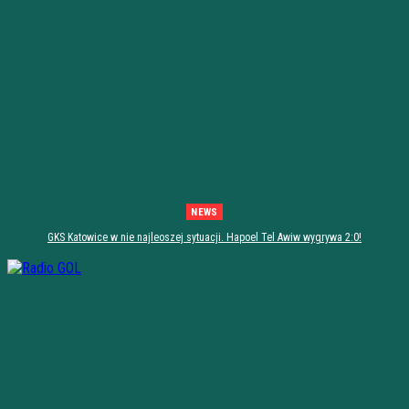
NEWS
GKS Katowice w nie najleoszej sytuacji. Hapoel Tel Awiw wygrywa 2:0!
[PODSUMOWANIE]