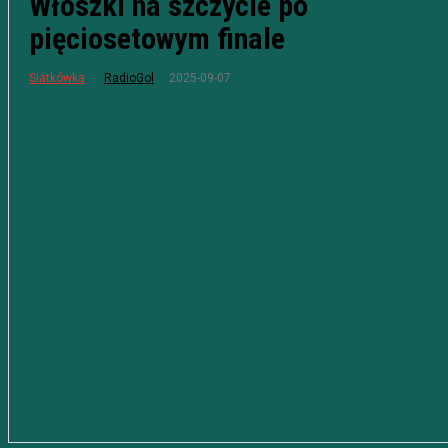
Włoszki na szczycie po
pięciosetowym finale
2025-09-07
Siatkówka
RadioGol