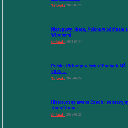
2025-09-25
Siatkówka
Nietypowy libero, Polska w półfinale z
Włochami
2025-09-24
Siatkówka
Polska i Włochy w ćwierćfinałach MŚ
2025:...
2025-09-24
Siatkówka
Historyczny awans Czech i sensacyjn
triumf Iranu...
2025-09-23
Siatkówka