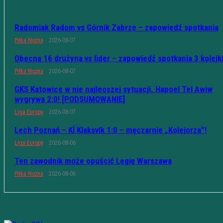
Radomiak Radom vs Górnik Zabrze – zapowiedź spotkania
Piłka Nożna
2026-08-07
Obecna 16 drużyna vs lider – zapowiedź spotkania 3 kolejk
Piłka Nożna
2026-08-07
GKS Katowice w nie najleoszej sytuacji. Hapoel Tel Awiw
wygrywa 2:0! [PODSUMOWANIE]
Liga Europy
2026-08-07
Lech Poznań – KÍ Klaksvík 1:0 – męczarnie „Kolejorza”!
Liga Europy
2026-08-06
Ten zawodnik może opuścić Legię Warszawa
Piłka Nożna
2026-08-06