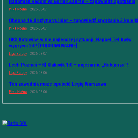
Radomiak Radom vs Górnik Zabrze – zapowiedź spotkania
Piłka Nożna
2026-08-07
Obecna 16 drużyna vs lider – zapowiedź spotkania 3 kolejk
Piłka Nożna
2026-08-07
GKS Katowice w nie najleoszej sytuacji. Hapoel Tel Awiw
wygrywa 2:0! [PODSUMOWANIE]
Liga Europy
2026-08-07
Lech Poznań – KÍ Klaksvík 1:0 – męczarnie „Kolejorza”!
Liga Europy
2026-08-06
Ten zawodnik może opuścić Legię Warszawa
Piłka Nożna
2026-08-06