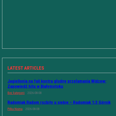
LATEST ARTICLES
Jagiellonia na fali kontra głodny przełamania Widzew:
Zapowiedź hitu w Białymstoku
Bez kategorii
2026-08-08
Radomiak Radom rozbity u siebie – Radomiak 1:3 Górnik
Piłka Nożna
2026-08-08