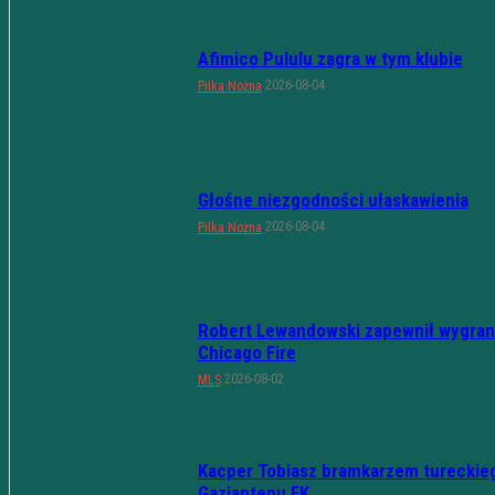
Afimico Pululu zagra w tym klubie
2026-08-04
Piłka Nożna
Głośne niezgodności ułaskawienia
2026-08-04
Piłka Nożna
Robert Lewandowski zapewnił wygran
Chicago Fire
2026-08-02
MLS
Kacper Tobiasz bramkarzem tureckie
Gaziantepu FK