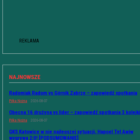
REKLAMA
NAJNOWSZE
Radomiak Radom vs Górnik Zabrze – zapowiedź spotkania
Piłka Nożna
2026-08-07
Obecna 16 drużyna vs lider – zapowiedź spotkania 3 kolejk
Piłka Nożna
2026-08-07
GKS Katowice w nie najleoszej sytuacji. Hapoel Tel Awiw
wygrywa 2:0! [PODSUMOWANIE]