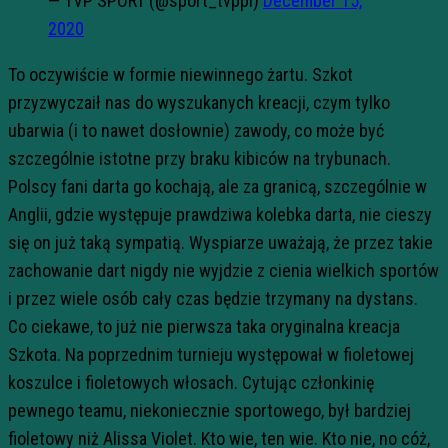
— TVP SPORT (@sport_tvppl)
December 15,
2020
To oczywiście w formie niewinnego żartu. Szkot
przyzwyczaił nas do wyszukanych kreacji, czym tylko
ubarwia (i to nawet dosłownie) zawody, co może być
szczególnie istotne przy braku kibiców na trybunach.
Polscy fani darta go kochają, ale za granicą, szczególnie w
Anglii, gdzie występuje prawdziwa kolebka darta, nie cieszy
się on już taką sympatią. Wyspiarze uważają, że przez takie
zachowanie dart nigdy nie wyjdzie z cienia wielkich sportów
i przez wiele osób cały czas będzie trzymany na dystans.
Co ciekawe, to już nie pierwsza taka oryginalna kreacja
Szkota. Na poprzednim turnieju występował w fioletowej
koszulce i fioletowych włosach. Cytując członkinię
pewnego teamu, niekoniecznie sportowego, był bardziej
fioletowy niż Alissa Violet. Kto wie, ten wie. Kto nie, no cóż,