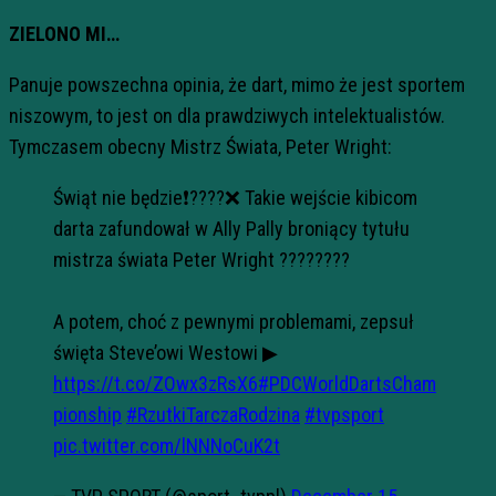
ZIELONO MI…
Panuje powszechna opinia, że dart, mimo że jest sportem
niszowym, to jest on dla prawdziwych intelektualistów.
Tymczasem obecny Mistrz Świata, Peter Wright:
Świąt nie będzie❗????❌ Takie wejście kibicom
darta zafundował w Ally Pally broniący tytułu
mistrza świata Peter Wright ????????
A potem, choć z pewnymi problemami, zepsuł
święta Steve’owi Westowi ▶
https://t.co/ZOwx3zRsX6
#PDCWorldDartsCham
pionship
#RzutkiTarczaRodzina
#tvpsport
pic.twitter.com/lNNNoCuK2t