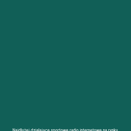
Najdłużej działające sportowe radio internetowe na rynku.