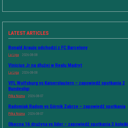
LATEST ARTICLES
Ronald Araujo odchodzi z FC Barcelony
La Liga
2026-08-08
Vinicius Jr na dłużej w Realu Madryt
La Liga
2026-08-08
VFL Wolfsburg vs Kaiserslautern – zapowiedź spotkania 2
Bundesligi
Piłka Nożna
2026-08-07
Radomiak Radom vs Górnik Zabrze – zapowiedź spotkania
Piłka Nożna
2026-08-07
Obecna 16 drużyna vs lider – zapowiedź spotkania 3 kolejk