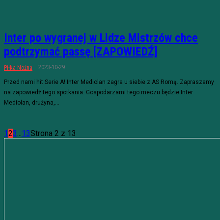
Inter po wygranej w Lidze Mistrzów chce
podtrzymać passę [ZAPOWIEDŹ]
2023-10-29
Piłka Nożna
Przed nami hit Serie A! Inter Mediolan zagra u siebie z AS Romą. Zapraszamy
na zapowiedź tego spotkania. Gospodarzami tego meczu będzie Inter
Mediolan, drużyna,...
1
2
3
...
13
Strona 2 z 13