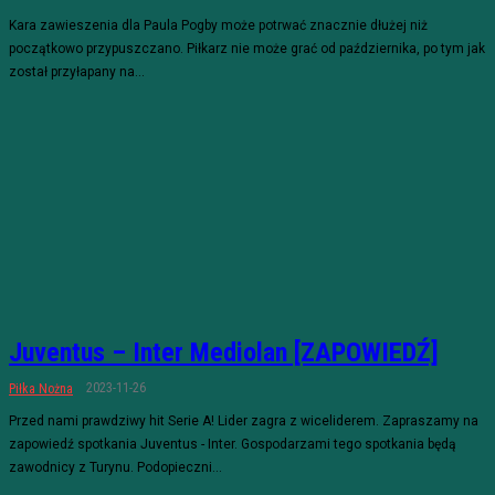
Kara zawieszenia dla Paula Pogby może potrwać znacznie dłużej niż
początkowo przypuszczano. Piłkarz nie może grać od października, po tym jak
został przyłapany na...
Juventus – Inter Mediolan [ZAPOWIEDŹ]
2023-11-26
Piłka Nożna
Przed nami prawdziwy hit Serie A! Lider zagra z wiceliderem. Zapraszamy na
zapowiedź spotkania Juventus - Inter. Gospodarzami tego spotkania będą
zawodnicy z Turynu. Podopieczni...