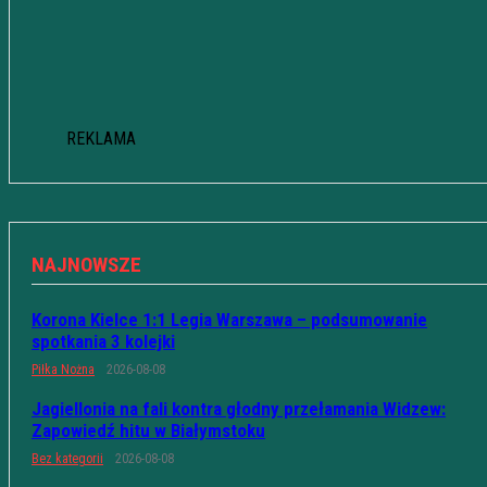
REKLAMA
NAJNOWSZE
Korona Kielce 1:1 Legia Warszawa – podsumowanie
spotkania 3 kolejki
Piłka Nożna
2026-08-08
Jagiellonia na fali kontra głodny przełamania Widzew:
Zapowiedź hitu w Białymstoku
Bez kategorii
2026-08-08