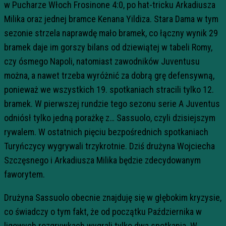
w Pucharze Włoch Frosinone 4:0, po hat-tricku Arkadiusza
Milika oraz jednej bramce Kenana Yildiza. Stara Dama w tym
sezonie strzela naprawdę mało bramek, co łączny wynik 29
bramek daje im gorszy bilans od dziewiątej w tabeli Romy,
czy ósmego Napoli, natomiast zawodników Juventusu
można, a nawet trzeba wyróżnić za dobrą grę defensywną,
ponieważ we wszystkich 19. spotkaniach stracili tylko 12.
bramek. W pierwszej rundzie tego sezonu serie A Juventus
odniósł tylko jedną porażkę z… Sassuolo, czyli dzisiejszym
rywalem. W ostatnich pięciu bezpośrednich spotkaniach
Turyńczycy wygrywali trzykrotnie. Dziś drużyna Wojciecha
Szczęsnego i Arkadiusza Milika będzie zdecydowanym
faworytem.
Drużyna Sassuolo obecnie znajduję się w głębokim kryzysie,
co świadczy o tym fakt, że od początku Października w
ligowych rozgrywkach wygrali tylko dwa spotkania. W