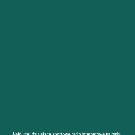
Najdłużej działające sportowe radio internetowe na rynku.