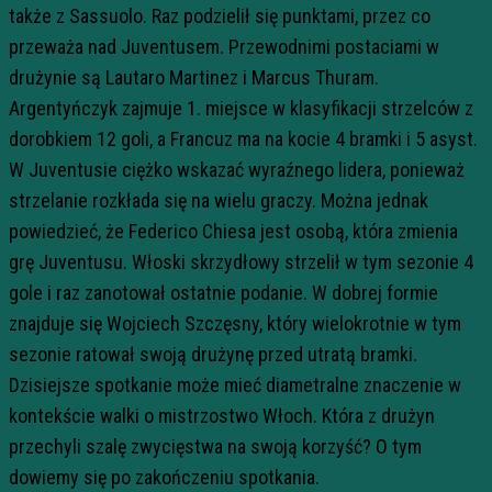
także z Sassuolo. Raz podzielił się punktami, przez co
przeważa nad Juventusem. Przewodnimi postaciami w
drużynie są Lautaro Martinez i Marcus Thuram.
Argentyńczyk zajmuje 1. miejsce w klasyfikacji strzelców z
dorobkiem 12 goli, a Francuz ma na kocie 4 bramki i 5 asyst.
W Juventusie ciężko wskazać wyraźnego lidera, ponieważ
strzelanie rozkłada się na wielu graczy. Można jednak
powiedzieć, że Federico Chiesa jest osobą, która zmienia
grę Juventusu. Włoski skrzydłowy strzelił w tym sezonie 4
gole i raz zanotował ostatnie podanie. W dobrej formie
znajduje się Wojciech Szczęsny, który wielokrotnie w tym
sezonie ratował swoją drużynę przed utratą bramki.
Dzisiejsze spotkanie może mieć diametralne znaczenie w
kontekście walki o mistrzostwo Włoch. Która z drużyn
przechyli szalę zwycięstwa na swoją korzyść? O tym
dowiemy się po zakończeniu spotkania.