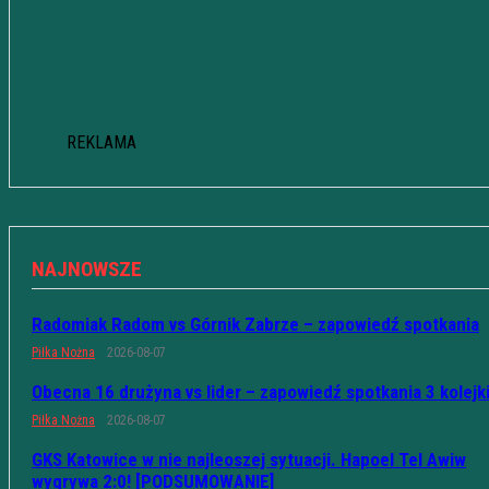
REKLAMA
NAJNOWSZE
Radomiak Radom vs Górnik Zabrze – zapowiedź spotkania
Piłka Nożna
2026-08-07
Obecna 16 drużyna vs lider – zapowiedź spotkania 3 kolejk
Piłka Nożna
2026-08-07
GKS Katowice w nie najleoszej sytuacji. Hapoel Tel Awiw
wygrywa 2:0! [PODSUMOWANIE]