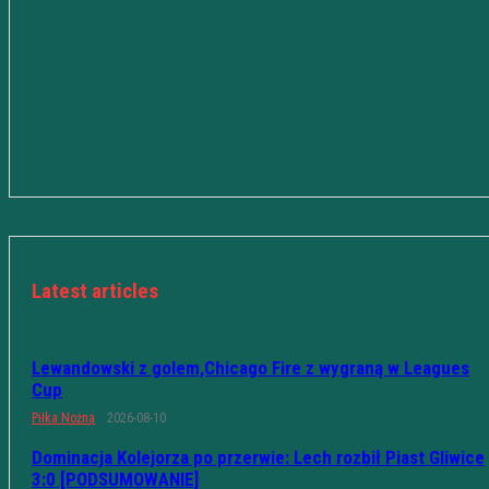
Latest articles
Lewandowski z golem,Chicago Fire z wygraną w Leagues
Cup
Piłka Nożna
2026-08-10
Dominacja Kolejorza po przerwie: Lech rozbił Piast Gliwice
3:0 [PODSUMOWANIE]