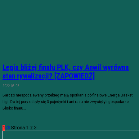
Legia bliżej finału PLK, czy Anwil wyrówna
stan rywalizacji? [ZAPOWIEDŹ]
2022-05-06
Bardzo niespodziewany przebieg mają spotkania półfinałowe Energa Basket
Ligi. Do tej pory odbyły się 3 pojedynki i ani razu nie zwyciężyli gospodarze.
Blisko finału...
1
2
3
Strona 1 z 3