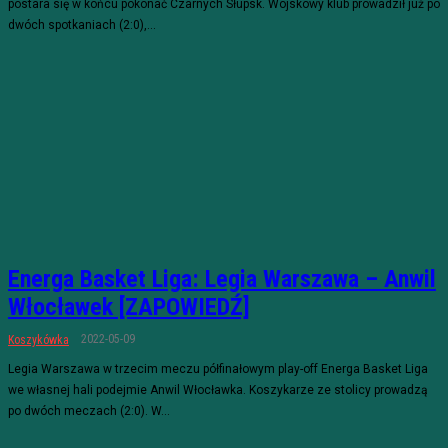
postara się w końcu pokonać Czarnych Słupsk. Wojskowy klub prowadził już po
dwóch spotkaniach (2:0),...
Energa Basket Liga: Legia Warszawa – Anwil
Włocławek [ZAPOWIEDŹ]
2022-05-09
Koszykówka
Legia Warszawa w trzecim meczu półfinałowym play-off Energa Basket Liga
we własnej hali podejmie Anwil Włocławka. Koszykarze ze stolicy prowadzą
po dwóch meczach (2:0). W...