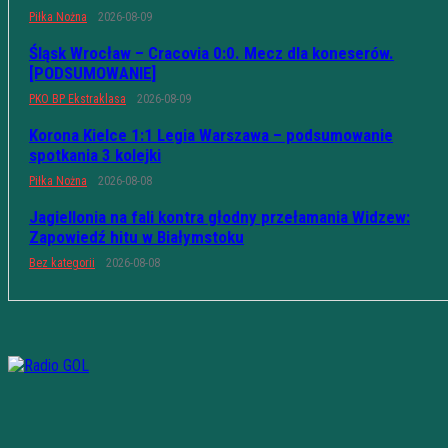
Piłka Nożna
2026-08-09
Śląsk Wrocław – Cracovia 0:0. Mecz dla koneserów.
[PODSUMOWANIE]
PKO BP Ekstraklasa
2026-08-09
Korona Kielce 1:1 Legia Warszawa – podsumowanie
spotkania 3 kolejki
Piłka Nożna
2026-08-08
Jagiellonia na fali kontra głodny przełamania Widzew:
Zapowiedź hitu w Białymstoku
Bez kategorii
2026-08-08