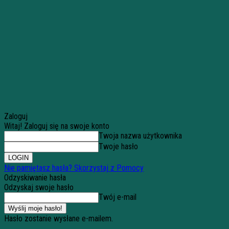
Zaloguj
Witaj! Zaloguj się na swoje konto
Twoja nazwa użytkownika
Twoje hasło
Nie pamiętasz hasła? Skorzystaj z Pomocy
Odzyskiwanie hasła
Odzyskaj swoje hasło
Twój e-mail
Hasło zostanie wysłane e-mailem.