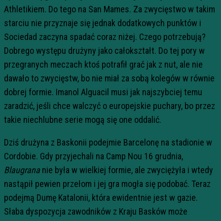
Athletikiem. Do tego na San Mames. Za zwycięstwo w takim
starciu nie przyznaje się jednak dodatkowych punktów i
Sociedad zaczyna spadać coraz niżej. Czego potrzebują?
Dobrego występu drużyny jako całokształt. Do tej pory w
przegranych meczach ktoś potrafił grać jak z nut, ale nie
dawało to zwycięstw, bo nie miał za sobą kolegów w równie
dobrej formie. Imanol Alguacil musi jak najszybciej temu
zaradzić, jeśli chce walczyć o europejskie puchary, bo przez
takie niechlubne serie mogą się one oddalić.
Dziś drużyna z Baskonii podejmie Barcelonę na stadionie w
Cordobie. Gdy przyjechali na Camp Nou 16 grudnia,
Blaugrana
nie była w wielkiej formie, ale zwyciężyła i wtedy
nastąpił pewien przełom i jej gra mogła się podobać. Teraz
podejmą Dumę Katalonii, która ewidentnie jest w gazie.
Słaba dyspozycja zawodników z Kraju Basków może