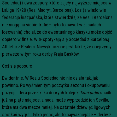
Sociedad) i dwa zespoły, które zajęły najwyższe miejsca w
LaLiga 19/20 (Real Madryt, Barcelona). Los (a właściwie
federacja hiszpańska, która stwierdziła, że Real i Barcelona
nie mogą na siebie trafić – było to nawet w zasadach
losowania) chciał, że do ewentualnego klasyku może dojść
dopiero w finale. W ½ spotykają się Sociedad z Barceloną i
Athletic z Realem. Niewykluczone jest także, że obejrzymy
pierwsze w tym roku derby Kraju Basków.
Coś się popsuło
Ewidentnie. W Realu Sociedad nic nie działa tak, jak
powinno. Po wyśmienitym początku sezonu i okupowaniu
pozycji lidera przez kilka dobrych kolejek
Txuri-urdin
spadli
już na piąte miejsce, a nadal może wyprzedzić ich Sevilla,
która ma dwa mecze mniej. Na ostatnie dziewięć ligowych
spotkań wygrali tylko jedno, ale to najważniejsze – derby z