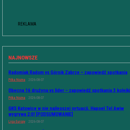
REKLAMA
NAJNOWSZE
Radomiak Radom vs Górnik Zabrze – zapowiedź spotkania
Piłka Nożna
2026-08-07
Obecna 16 drużyna vs lider – zapowiedź spotkania 3 kolejk
Piłka Nożna
2026-08-07
GKS Katowice w nie najleoszej sytuacji. Hapoel Tel Awiw
wygrywa 2:0! [PODSUMOWANIE]
Liga Europy
2026-08-07