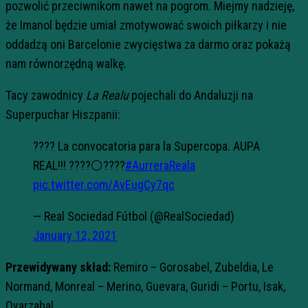
pozwolić przeciwnikom nawet na pogrom. Miejmy nadzieję,
że Imanol będzie umiał zmotywować swoich piłkarzy i nie
oddadzą oni Barcelonie zwycięstwa za darmo oraz pokażą
nam równorzędną walkę.
Tacy zawodnicy
La Realu
pojechali do Andaluzji na
Superpuchar Hiszpanii:
???? La convocatoria para la Supercopa. AUPA
REAL!!! ????⚪️????
#AurreraReala
pic.twitter.com/AvEugCy7qc
— Real Sociedad Fútbol (@RealSociedad)
January 12, 2021
Przewidywany skład:
Remiro – Gorosabel, Zubeldia, Le
Normand, Monreal – Merino, Guevara, Guridi – Portu, Isak,
Oyarzabal.