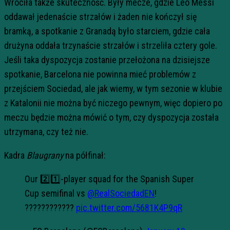
Wróciła także skuteczność. Były mecze, gdzie Leo Messi
oddawał jedenaście strzałów i żaden nie kończył się
bramką, a spotkanie z Granadą było starciem, gdzie cała
drużyna oddała trzynaście strzałów i strzeliła cztery gole.
Jeśli taka dyspozycja zostanie przełożona na dzisiejsze
spotkanie, Barcelona nie powinna mieć problemów z
przejściem Sociedad, ale jak wiemy, w tym sezonie w klubie
z Katalonii nie można być niczego pewnym, więc dopiero po
meczu będzie można mówić o tym, czy dyspozycja została
utrzymana, czy też nie.
Kadra
Blaugrany
na półfinał:
Our 2️⃣1️⃣-player squad for the Spanish Super
Cup semifinal vs
@RealSociedadEN
!
????????????
pic.twitter.com/5681K4P9qR