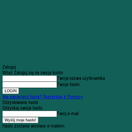
Zaloguj
Witaj! Zaloguj się na swoje konto
Twoja nazwa użytkownika
Twoje hasło
Nie pamiętasz hasła? Skorzystaj z Pomocy
Odzyskiwanie hasła
Odzyskaj swoje hasło
Twój e-mail
Hasło zostanie wysłane e-mailem.