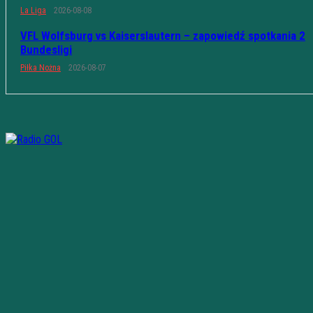
La Liga
2026-08-08
VFL Wolfsburg vs Kaiserslautern – zapowiedź spotkania 2
Bundesligi
Piłka Nożna
2026-08-07