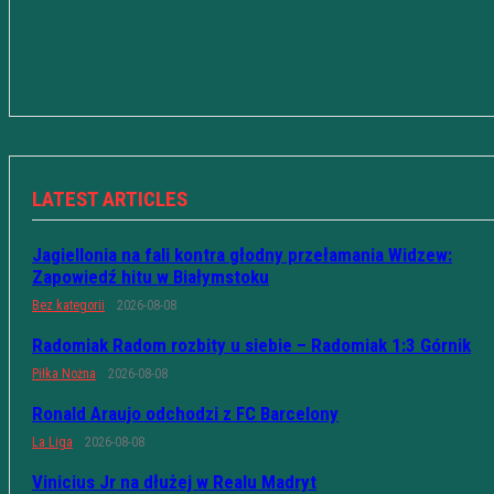
LATEST ARTICLES
Jagiellonia na fali kontra głodny przełamania Widzew:
Zapowiedź hitu w Białymstoku
Bez kategorii
2026-08-08
Radomiak Radom rozbity u siebie – Radomiak 1:3 Górnik
Piłka Nożna
2026-08-08
Ronald Araujo odchodzi z FC Barcelony
La Liga
2026-08-08
Vinicius Jr na dłużej w Realu Madryt