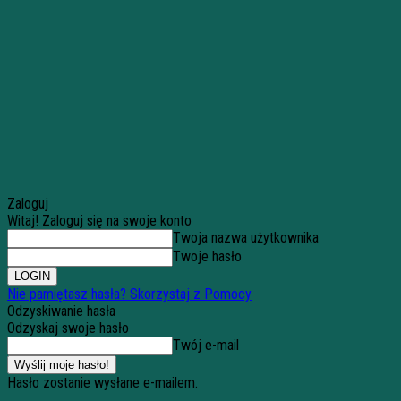
Zaloguj
Witaj! Zaloguj się na swoje konto
Twoja nazwa użytkownika
Twoje hasło
Nie pamiętasz hasła? Skorzystaj z Pomocy
Odzyskiwanie hasła
Odzyskaj swoje hasło
Twój e-mail
Hasło zostanie wysłane e-mailem.