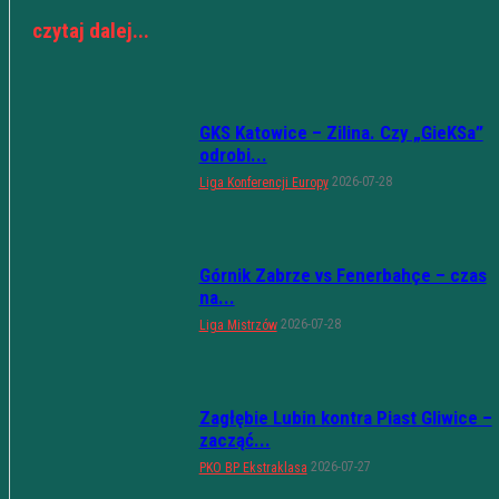
czytaj dalej...
GKS Katowice – Zilina. Czy „GieKSa”
odrobi...
2026-07-28
Liga Konferencji Europy
Górnik Zabrze vs Fenerbahçe – czas
na...
2026-07-28
Liga Mistrzów
Zagłębie Lubin kontra Piast Gliwice –
zacząć...
2026-07-27
PKO BP Ekstraklasa