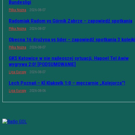
Bundesligi
Piłka Nożna
2026-08-07
Radomiak Radom vs Górnik Zabrze – zapowiedź spotkania
Piłka Nożna
2026-08-07
Obecna 16 drużyna vs lider – zapowiedź spotkania 3 kolejk
Piłka Nożna
2026-08-07
GKS Katowice w nie najleoszej sytuacji. Hapoel Tel Awiw
wygrywa 2:0! [PODSUMOWANIE]
Liga Europy
2026-08-07
Lech Poznań – KÍ Klaksvík 1:0 – męczarnie „Kolejorza”!
Liga Europy
2026-08-06