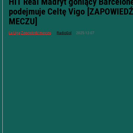
HIT Real Madryt goniący Barcelon
podejmuje Celtę Vigo [ZAPOWIED
MECZU]
2025-12-07
La Liga
Zapowiedź meczu
RadioGol