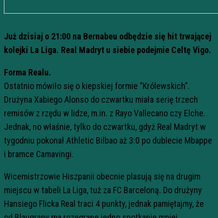
Już dzisiaj o 21:00 na Bernabeu odbędzie się hit trwającej
kolejki La Liga. Real Madryt u siebie podejmie Celtę Vigo.
Forma Realu.
Ostatnio mówiło się o kiepskiej formie “Królewskich”.
Drużyna Xabiego Alonso do czwartku miała serię trzech
remisów z rzędu w lidze, m.in. z Rayo Vallecano czy Elche.
Jednak, no właśnie, tylko do czwartku, gdyż Real Madryt w
tygodniu pokonał Athletic Bilbao aż 3:0 po dublecie Mbappe
i bramce Camavingi.
Wicemistrzowie Hiszpanii obecnie plasują się na drugim
miejscu w tabeli La Liga, tuż za FC Barceloną. Do drużyny
Hansiego Flicka Real traci 4 punkty, jednak pamiętajmy, że
od Blaugrany ma rozegrane jedno spotkanie mniej.