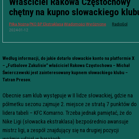
Właściciel Rakowa Częstochowy
chętny na kupno slowackiego klub
Piłka Nożna
PKO BP Ekstraklasa
Wiadomości
Wyróżnione
RadioGol
2024-01-12
Według informacji, do jakie dotarło słowackie konto na platformie X
– „Futbalove Zakulisie” właściciel Rakowa Częstochowa – Michał
Świerczewski jest zainteresowany kupnem słowackiego klubu –
Tatran Presov.
Obecnie sam klub występuje w II lidze słowackiej, gdzie na
półmetku sezonu zajmuje 2. miejsce ze stratą 7 punktów do
lidera tabeli – KFC Komarno. Trzeba jednak pamiętać, że do
Nike Ligi (słowacka ekstraklasa) bezpośrednio awansuje
mistrz ligi, a zespół znajdujący się na drugiej pozycji
weźmie udział w barażach.