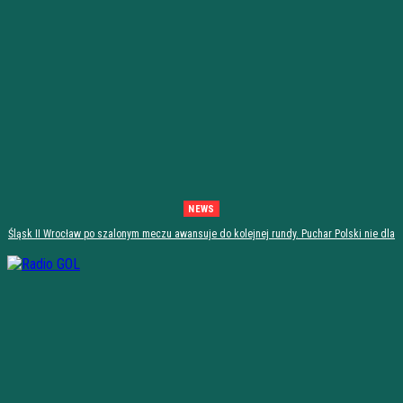
NEWS
Śląsk II Wrocław po szalonym meczu awansuje do kolejnej rundy. Puchar Polski nie dla
Stali Stalowa Wola! [PODSUMOWANIE]