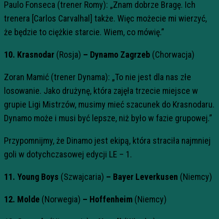
Paulo Fonseca (trener Romy): „Znam dobrze Bragę. Ich
trenera [Carlos Carvalhal] także. Więc możecie mi wierzyć,
że będzie to ciężkie starcie. Wiem, co mówię.”
10. Krasnodar
(Rosja)
– Dynamo Zagrzeb
(Chorwacja)
Zoran Mamić (trener Dynama): „To nie jest dla nas złe
losowanie. Jako drużynę, która zajęła trzecie miejsce w
grupie Ligi Mistrzów, musimy mieć szacunek do Krasnodaru.
Dynamo może i musi być lepsze, niż było w fazie grupowej.”
Przypomnijmy, że Dinamo jest ekipą, która straciła najmniej
goli w dotychczasowej edycji LE – 1.
11. Young Boys
(Szwajcaria)
– Bayer Leverkusen
(Niemcy)
12. Molde
(Norwegia)
– Hoffenheim
(Niemcy)