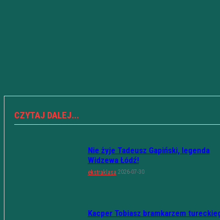
CZYTAJ DALEJ...
Nie żyje Tadeusz Gapiński, legenda
Widzewa Łódź!
2026-07-30
ekstraklasa
Kacper Tobiasz bramkarzem tureckie