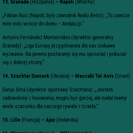
13. Granada
(Hiszpania)
– Napoli
(Włochy)
„Fabian Ruiz (Napoli, były zawodnik Realu Betis): „To zawsze
miłe móc wrócić do domu – Andaluzji.”
Antonio Fernández Monterrubio (dyrektor generalny
Granady): „Liga Europy przygotowała dla nas ciekawe
wyzwanie. Na pewno postaramy się mu sprostać i pokazać
się z dobrej strony.”
14. Szachtar Donieck
(Ukraina)
– Maccabi Tel-Aviv
(Izrael)
Darijo Srna (dyrektor sportowy Szachtara): „Jestem
zadowolony z losowania, mogło być gorzej, ale nadal mamy
wiele szacunku dla naszego rywala z Izraela.”
15. Lille
(Francja)
– Ajax
(Holandia)