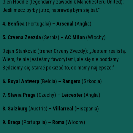
Glen Hoddle (legendarny zawodnik Manchesteru United):
Jeśli mecz byłby jutro, naprawdę bym się bał.”
4. Benfica
(Portugalia)
– Arsenal
(Anglia)
5. Crvena Zvezda
(Serbia)
– AC Milan
(Włochy)
Dejan Stanković (trener Crveny Zvezdy): „Jestem realistą.
Wiem, że nie jesteśmy faworytami, ale się nie poddamy.
Będziemy się starać pokazać to, co mamy najlepsze.”
6. Royal Antwerp
(Belgia)
– Rangers
(Szkocja)
7. Slavia Praga
(Czechy)
– Leicester
(Anglia)
8. Salzburg
(Austria)
– Villarreal
(Hiszpania)
9. Braga
(Portugalia)
– Roma
(Włochy)