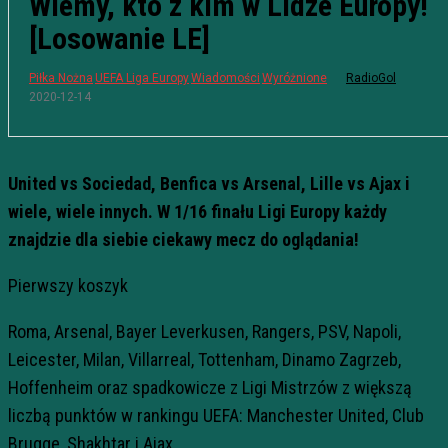
Wiemy, kto z kim w Lidze Europy!
[Losowanie LE]
Piłka Nożna
UEFA Liga Europy
Wiadomości
Wyróżnione
RadioGol
2020-12-14
United vs Sociedad, Benfica vs Arsenal, Lille vs Ajax i
wiele, wiele innych. W 1/16 finału Ligi Europy każdy
znajdzie dla siebie ciekawy mecz do oglądania!
Pierwszy koszyk
Roma, Arsenal, Bayer Leverkusen, Rangers, PSV, Napoli,
Leicester, Milan, Villarreal, Tottenham, Dinamo Zagrzeb,
Hoffenheim oraz spadkowicze z Ligi Mistrzów z większą
liczbą punktów w rankingu UEFA: Manchester United, Club
Brugge, Shakhtar i Ajax.