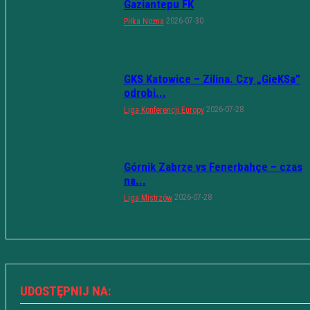
Gaziantepu FK
2026-07-30
Piłka Nożna
GKS Katowice – Zilina. Czy „GieKSa”
odrobi...
2026-07-28
Liga Konferencji Europy
Górnik Zabrze vs Fenerbahçe – czas
na...
2026-07-28
Liga Mistrzów
UDOSTĘPNIJ NA: