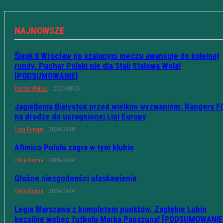
NAJNOWSZE
Śląsk II Wrocław po szalonym meczu awansuje do kolejnej
rundy. Puchar Polski nie dla Stali Stalowa Wola!
[PODSUMOWANIE]
Puchar Polski
2026-08-05
Jagiellonia Białystok przed wielkim wyzwaniem. Rangers F
na drodze do upragnionej Ligi Europy
Liga Europy
2026-08-05
Afimico Pululu zagra w tym klubie
Piłka Nożna
2026-08-04
Głośne niezgodności ułaskawienia
Piłka Nożna
2026-08-04
Legia Warszawa z kompletem punktów. Zagłębie Lubin
bezsilne wobec futbolu Marka Papszuna! [PODSUMOWANIE