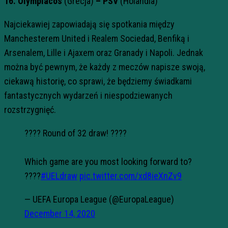
16. Olympiacos
(Grecja)
– PSV
(Holandia)
Najciekawiej zapowiadają się spotkania między
Manchesterem United i Realem Sociedad, Benfiką i
Arsenalem, Lille i Ajaxem oraz Granady i Napoli. Jednak
można być pewnym, że każdy z meczów napisze swoją,
ciekawą historię, co sprawi, że będziemy świadkami
fantastycznych wydarzeń i niespodziewanych
rozstrzygnięć.
???? Round of 32 draw! ????
Which game are you most looking forward to?
????
#UELdraw
pic.twitter.com/xd8ieXnZv9
— UEFA Europa League (@EuropaLeague)
December 14, 2020