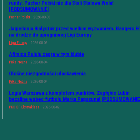
rundy. Puchar Polski nie dla Stali Stalowa Wola!
[PODSUMOWANIE]
Puchar Polski
2026-08-05
Jagiellonia Białystok przed wielkim wyzwaniem. Rangers F
na drodze do upragnionej Ligi Europy
Liga Europy
2026-08-05
Afimico Pululu zagra w tym klubie
Piłka Nożna
2026-08-04
Głośne niezgodności ułaskawienia
Piłka Nożna
2026-08-04
Legia Warszawa z kompletem punktów. Zagłębie Lubin
bezsilne wobec futbolu Marka Papszuna! [PODSUMOWANIE
PKO BP Ekstraklasa
2026-08-02