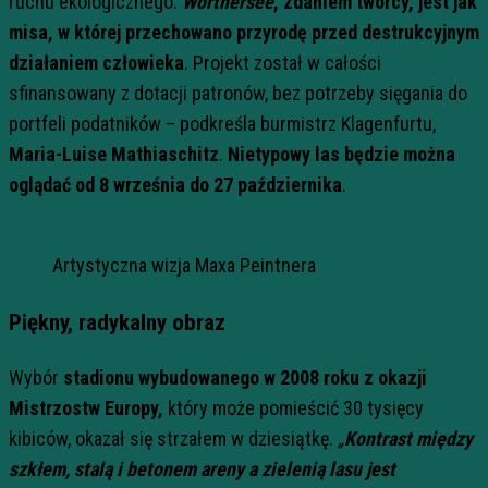
ruchu ekologicznego.
Wörthersee
, zdaniem twórcy, jest jak
misa, w której przechowano przyrodę przed destrukcyjnym
działaniem człowieka
. Projekt został w całości
sfinansowany z dotacji patronów, bez potrzeby sięgania do
portfeli podatników – podkreśla burmistrz Klagenfurtu,
Maria-Luise Mathiaschitz
.
Nietypowy las będzie można
oglądać od 8 września do 27 października
.
Artystyczna wizja Maxa Peintnera
Piękny, radykalny obraz
Wybór
stadionu wybudowanego w 2008 roku z okazji
Mistrzostw Europy,
który może pomieścić 30 tysięcy
kibiców, okazał się strzałem w dziesiątkę.
„
Kontrast między
szkłem, stalą i betonem areny a zielenią lasu jest