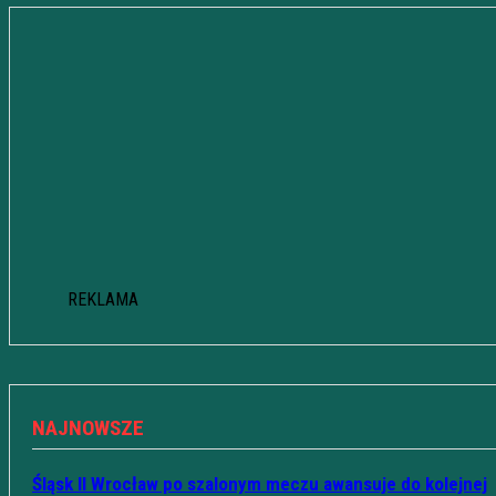
REKLAMA
NAJNOWSZE
Śląsk II Wrocław po szalonym meczu awansuje do kolejnej