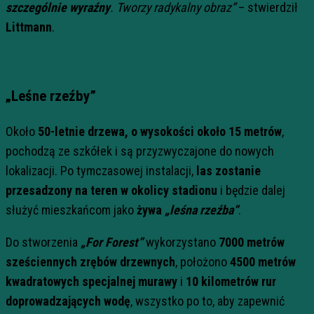
szczególnie wyraźny
. Tworzy radykalny obraz”
– stwierdził
Littmann
.
„Leśne rzeźby”
Około
50-letnie drzewa, o wysokości około 15 metrów
,
pochodzą ze szkółek i są przyzwyczajone do nowych
lokalizacji. Po tymczasowej instalacji,
las zostanie
przesadzony na teren w okolicy stadionu
i będzie dalej
służyć mieszkańcom jako
żywa
„leśna rzeźba”
.
Do stworzenia
„For Forest”
wykorzystano
7000 metrów
sześciennych zrębów drzewnych
, położono
4500 metrów
kwadratowych specjalnej murawy
i
10 kilometrów rur
doprowadzających wodę
, wszystko po to, aby zapewnić