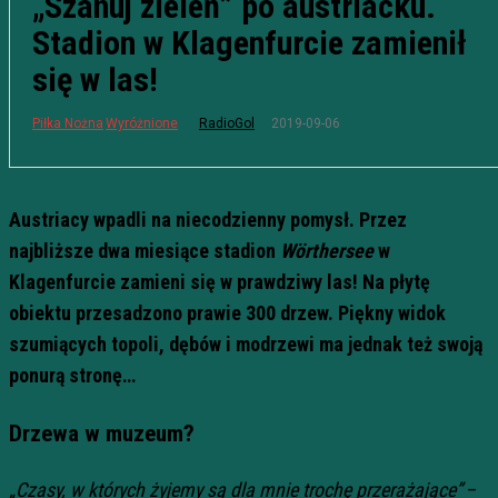
„Szanuj zieleń” po austriacku.
Stadion w Klagenfurcie zamienił
się w las!
2019-09-06
Piłka Nożna
Wyróżnione
RadioGol
Austriacy wpadli na niecodzienny pomysł. Przez
najbliższe dwa miesiące stadion
Wörthersee
w
Klagenfurcie zamieni się w prawdziwy las! Na płytę
obiektu przesadzono prawie 300 drzew. Piękny widok
szumiących topoli, dębów i modrzewi ma jednak też swoją
ponurą stronę…
Drzewa w muzeum?
„Czasy, w których żyjemy są dla mnie trochę przerażające”
–