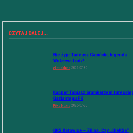
CZYTAJ DALEJ...
Nie żyje Tadeusz Gapiński, legenda
Widzewa Łódź!
2026-07-30
ekstraklasa
Kacper Tobiasz bramkarzem tureckie
Gaziantepu FK
2026-07-30
Piłka Nożna
GKS Katowice – Zilina. Czy „GieKSa”