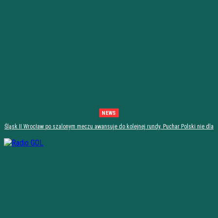
NEWS
Śląsk II Wrocław po szalonym meczu awansuje do kolejnej rundy. Puchar Polski nie dla
Stali Stalowa Wola! [PODSUMOWANIE]