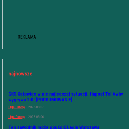
REKLAMA
najnowsze
GKS Katowice w nie najleoszej sytuacji. Hapoel Tel Awiw
wygrywa 2:0! [PODSUMOWANIE]
Liga Europy
2026-08-07
Liga Europy
2026-08-06
Ten zawodnik może opuścić Legię Warszawa