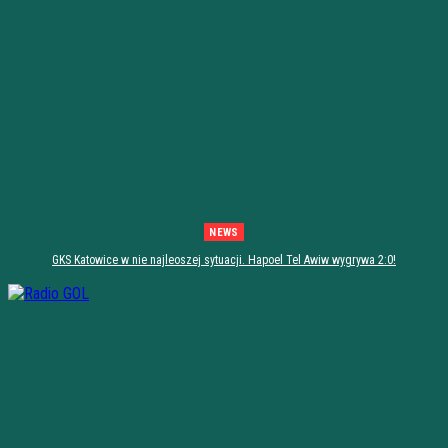
NEWS
GKS Katowice w nie najleoszej sytuacji. Hapoel Tel Awiw wygrywa 2:0!
[PODSUMOWANIE]