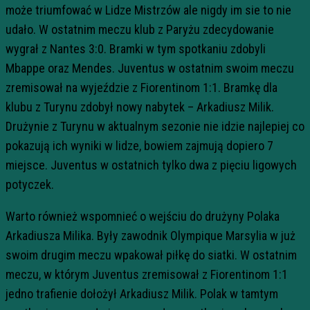
może triumfować w Lidze Mistrzów ale nigdy im sie to nie
udało. W ostatnim meczu klub z Paryżu zdecydowanie
wygrał z Nantes 3:0. Bramki w tym spotkaniu zdobyli
Mbappe oraz Mendes. Juventus w ostatnim swoim meczu
zremisował na wyjeździe z Fiorentinom 1:1. Bramkę dla
klubu z Turynu zdobył nowy nabytek – Arkadiusz Milik.
Drużynie z Turynu w aktualnym sezonie nie idzie najlepiej co
pokazują ich wyniki w lidze, bowiem zajmują dopiero 7
miejsce. Juventus w ostatnich tylko dwa z pięciu ligowych
potyczek.
Warto również wspomnieć o wejściu do drużyny Polaka
Arkadiusza Milika. Były zawodnik Olympique Marsylia w już
swoim drugim meczu wpakował piłkę do siatki. W ostatnim
meczu, w którym Juventus zremisował z Fiorentinom 1:1
jedno trafienie dołożył Arkadiusz Milik. Polak w tamtym