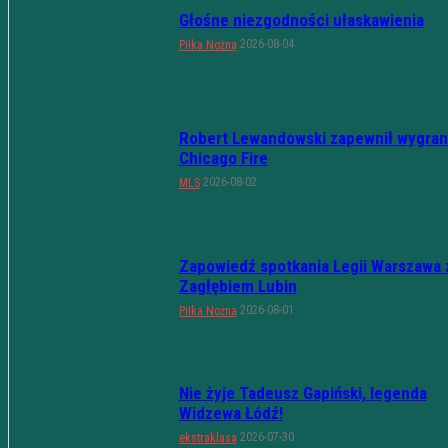
Głośne niezgodności ułaskawienia
2026-08-04
Piłka Nożna
Robert Lewandowski zapewnił wygran
Chicago Fire
2026-08-02
MLS
Zapowiedź spotkania Legii Warszawa 
Zagłębiem Lubin
2026-08-01
Piłka Nożna
Nie żyje Tadeusz Gapiński, legenda
Widzewa Łódź!
2026-07-30
ekstraklasa