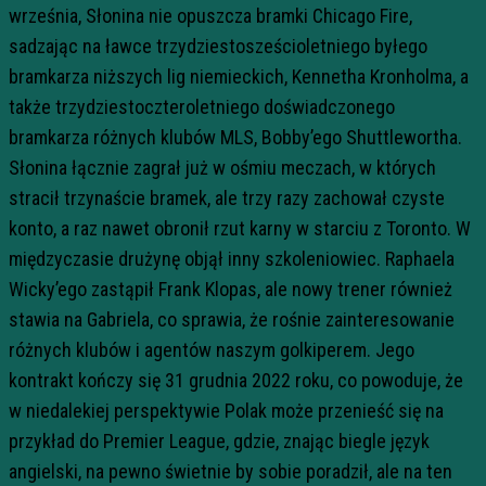
września, Słonina nie opuszcza bramki Chicago Fire,
sadzając na ławce trzydziestosześcioletniego byłego
bramkarza niższych lig niemieckich, Kennetha Kronholma, a
także trzydziestoczteroletniego doświadczonego
bramkarza różnych klubów MLS, Bobby’ego Shuttlewortha.
Słonina łącznie zagrał już w ośmiu meczach, w których
stracił trzynaście bramek, ale trzy razy zachował czyste
konto, a raz nawet obronił rzut karny w starciu z Toronto. W
międzyczasie drużynę objął inny szkoleniowiec. Raphaela
Wicky’ego zastąpił Frank Klopas, ale nowy trener również
stawia na Gabriela, co sprawia, że rośnie zainteresowanie
różnych klubów i agentów naszym golkiperem. Jego
kontrakt kończy się 31 grudnia 2022 roku, co powoduje, że
w niedalekiej perspektywie Polak może przenieść się na
przykład do Premier League, gdzie, znając biegle język
angielski, na pewno świetnie by sobie poradził, ale na ten