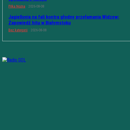
Piłka Nożna
2026-08-08
Jagiellonia na fali kontra głodny przełamania Widzew:
Zapowiedź hitu w Białymstoku
Bez kategorii
2026-08-08