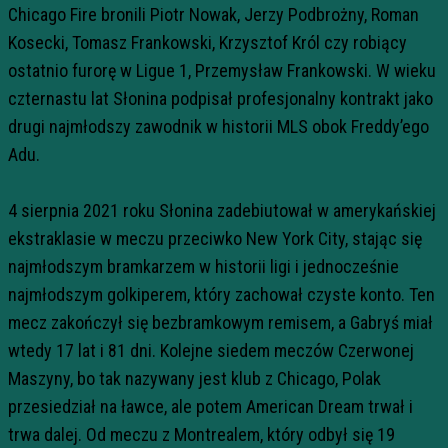
Chicago Fire bronili Piotr Nowak, Jerzy Podbrożny, Roman
Kosecki, Tomasz Frankowski, Krzysztof Król czy robiący
ostatnio furorę w Ligue 1, Przemysław Frankowski. W wieku
czternastu lat Słonina podpisał profesjonalny kontrakt jako
drugi najmłodszy zawodnik w historii MLS obok Freddy’ego
Adu.
4 sierpnia 2021 roku Słonina zadebiutował w amerykańskiej
ekstraklasie w meczu przeciwko New York City, stając się
najmłodszym bramkarzem w historii ligi i jednocześnie
najmłodszym golkiperem, który zachował czyste konto. Ten
mecz zakończył się bezbramkowym remisem, a Gabryś miał
wtedy 17 lat i 81 dni. Kolejne siedem meczów Czerwonej
Maszyny, bo tak nazywany jest klub z Chicago, Polak
przesiedział na ławce, ale potem American Dream trwał i
trwa dalej. Od meczu z Montrealem, który odbył się 19