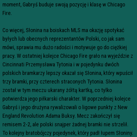
moment, Gabryś buduje swoją pozycję i klasę w Chicago
Fire.
Co więcej, Słonina na boiskach MLS ma okazję spotykać
byłych lub obecnych reprezentantów Polski, co jak sam
mówi, sprawia mu dużo radości i motywuje go do ciężkiej
pracy. W ostatniej kolejce Chicago Fire grało na wyjeździe z
Cincinnati Przemysława Tytonia i w pojedynku dwóch
polskich bramkarzy lepszy okazał się Słonina, który wpuścił
trzy bramki, przy czterech straconych Tytonia. Słonina
został w tym meczu ukarany żółtą kartką, co tylko
potwierdza jego piłkarski charakter. W poprzedniej kolejce
Gabryś i jego drużyna rywalizowali o ligowe punkty z New
England Revolution Adama Buksy. Mecz zakończył się
remisem 2-2, ale polski snajper żadnej bramki nie strzelił.
To kolejny bratobójczy pojedynek, który padł łupem Słoniny.