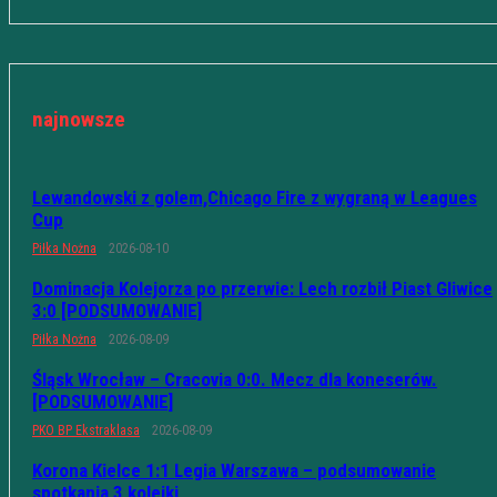
najnowsze
Lewandowski z golem,Chicago Fire z wygraną w Leagues
Cup
Piłka Nożna
2026-08-10
Dominacja Kolejorza po przerwie: Lech rozbił Piast Gliwice
3:0 [PODSUMOWANIE]
Piłka Nożna
2026-08-09
Śląsk Wrocław – Cracovia 0:0. Mecz dla koneserów.
[PODSUMOWANIE]
PKO BP Ekstraklasa
2026-08-09
Korona Kielce 1:1 Legia Warszawa – podsumowanie
spotkania 3 kolejki