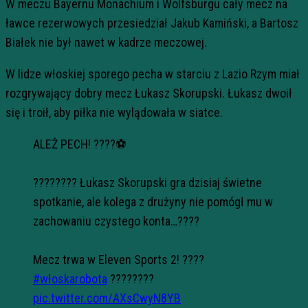
W meczu Bayernu Monachium i Wolfsburgu cały mecz na
ławce rezerwowych przesiedział Jakub Kamiński, a Bartosz
Białek nie był nawet w kadrze meczowej.
W lidze włoskiej sporego pecha w starciu z Lazio Rzym miał
rozgrywający dobry mecz Łukasz Skorupski. Łukasz dwoił
się i troił, aby piłka nie wylądowała w siatce.
ALEŻ PECH! ????⚽️
???????? Łukasz Skorupski gra dzisiaj świetne
spotkanie, ale kolega z drużyny nie pomógł mu w
zachowaniu czystego konta…????
Mecz trwa w Eleven Sports 2! ????
#włoskarobota
????????
pic.twitter.com/AXsCwyN8YB