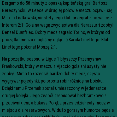
Bergamo do 58 minuty z opaską kapitańską grał Bartosz
Bereszyński. W Leece w drugiej połowie meczu pojawił się
Marcin Listkowski, niestety jego klub przegrał z po walce z
Interem 2:1. Gola na wagę zwycięstwa dla Nerazzurri zdobył
Denzel Dumfries. Dobry mecz zagrało Torino, w którym od
początku meczu mogliśmy oglądać Karola Linettego. Klub
Linettego pokonał Monzę 2:1.
Na początku sezonu w Ligue 1 błyszczy Przemysław
Frankowski, który w meczu z Ajaccio gola ani asysty nie
zdobył. Mimo to rozegrał bardzo dobry mecz, często
wygrywał pojedynki, po prostu robił różnicę na boisku.
Dzięki temu Przemek został umieszczony w jedenastce
drugiej kolejki. Jego zespół zremisował bezbramkowo z
przeciwnikiem, a Łukasz Poręba przesiedział cały mecz w
miejscu dla rezerwowych. W dużo gorszym humorze będzie