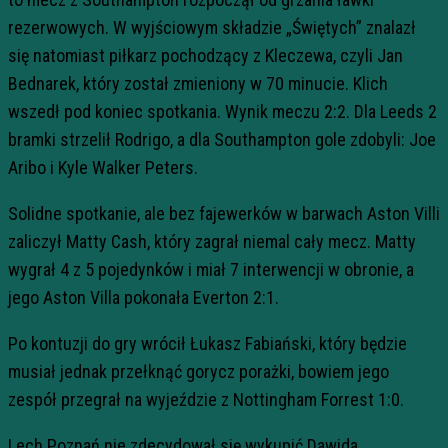
rezerwowych. W wyjściowym składzie „Świętych” znalazł
się natomiast piłkarz pochodzący z Kleczewa, czyli Jan
Bednarek, który został zmieniony w 70 minucie. Klich
wszedł pod koniec spotkania. Wynik meczu 2:2. Dla Leeds 2
bramki strzelił Rodrigo, a dla Southampton gole zdobyli: Joe
Aribo i Kyle Walker Peters.
Solidne spotkanie, ale bez fajewerków w barwach Aston Villi
zaliczył Matty Cash, który zagrał niemal cały mecz. Matty
wygrał 4 z 5 pojedynków i miał 7 interwencji w obronie, a
jego Aston Villa pokonała Everton 2:1.
Po kontuzji do gry wrócił Łukasz Fabiański, który będzie
musiał jednak przełknąć gorycz porażki, bowiem jego
zespół przegrał na wyjeździe z Nottingham Forrest 1:0.
Lech Poznań nie zdecydował się wykupić Dawida