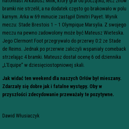
natomiast Arkadiusz Milik, który grał od początku, lecz znów
bramki nie strzelił, a na dodatek często go brakowało w polu
karnym. Arka w 69 minucie zastąpił Dimitri Payet. Wynik
meczu: Stade Brestois 1 – 1 Olympique Marsylia. Z swojego
meczu na pewno zadowolony może być Mateusz Wieteska.
Jego Clermont Foot przegrywało do przerwy 0:2 ze Stade
de Reims. Jednak po przerwie zaliczyli wspaniały comeback
strzelając 4 bramki. Mateusz dostał ocenę 6 od dziennika
„L’Equipe” w dziesięciostopniowej skali.
Jak widać ten weekend dla naszych Orłów był mieszany.
Zdarzały się dobre jak i fatalne występy. Oby w
przyszłości zdecydowanie przeważały te pozytywne.
Dawid Włusiaczyk