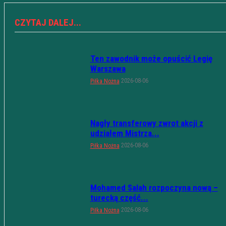
CZYTAJ DALEJ...
Ten zawodnik może opuścić Legię
Warszawa
2026-08-06
Piłka Nożna
Nagły transferowy zwrot akcji z
udziałem Mistrza...
2026-08-06
Piłka Nożna
Mohamed Salah rozpoczyna nową –
turecką część...
2026-08-06
Piłka Nożna