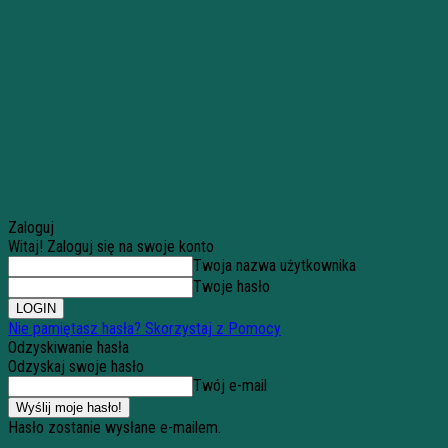
Zaloguj
Witaj! Zaloguj się na swoje konto
Twoja nazwa użytkownika
Twoje hasło
Nie pamiętasz hasła? Skorzystaj z Pomocy
Odzyskiwanie hasła
Odzyskaj swoje hasło
Twój e-mail
Hasło zostanie wysłane e-mailem.